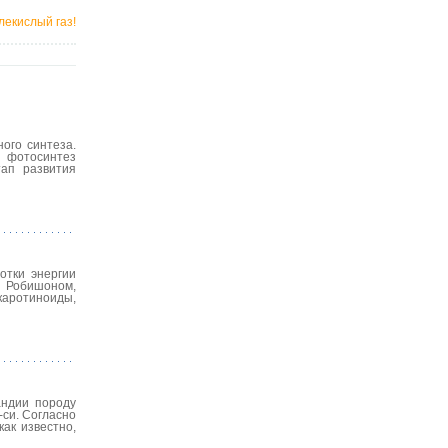
лекислый газ!
ого синтеза.
, фотосинтез
тап развития
отки энергии
м Робишоном,
 каротиноиды,
андии породу
-си. Согласно
ак известно,