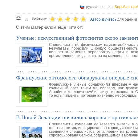
русская версия:
Борьба с гло
Рейтинг:
Авторизуйтесь
для оценки
С этим материалом еще читают:
Ученые: искусственный фотосинтез скоро заменит
Специалисты по физическим наукам добились ма
Результаты поразили широкую общественность
полностью заменит переработку нефти и газа
промышленности, дав ответы на миллион вопрос
Французские энтомологи обнаружили впервые спо
Французские ученые обнаружили впервые у нас
солнечный свет таким же образом, как делаю
Агробиотехнологическмй институт в технопарке С
то есть пигменты, которые жизненно необходимы
В Новой Зеландии появились коровы с противоа
Специалисты компании AgResearch вывели в со
генетически модифицированных коров, дающих мо
сведениям специалистов, от аллергии на коровь
спровоцирована белком, содержащимся в молочной