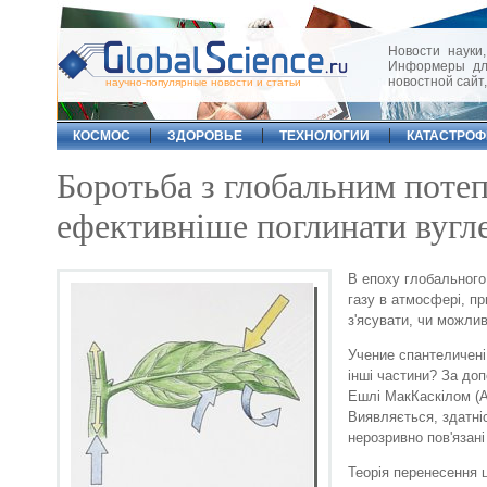
Новости науки,
Информеры для
новостной сайт
научно-популярные новости и статьи
КОСМОС
ЗДОРОВЬЕ
ТЕХНОЛОГИИ
КАТАСТРО
Боротьба з глобальним поте
ефективніше поглинати вугле
В епоху глобального
газу в атмосфері, п
з'ясувати, чи можли
Учение спантеличені:
інші частини? За д
Ешлі МакКаскілом (A
Виявляється, здатні
нерозривно пов'язані
Теорія перенесення 