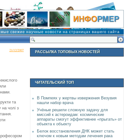
амые свежие научные новости на страницах вашего сайта
21/12/2007
РАССЫЛКА ТОПОВЫХ НОВОСТЕЙ
лекислого
ЧИТАТЕЛЬСКИЙ ТОП
или
инами.
В Помпеях у жертвы извержения Везувия
фрукти та
нашли набор врача
 на чолі з
Учёные решили сложную задачу для
тання.
миссий к астероидам: космические
аппараты смогут эффективнее «прыгать» от
оти
объекта к объекту
Белок восстановления ДНК может стать
ключом к новым методам лечения рака
 професором