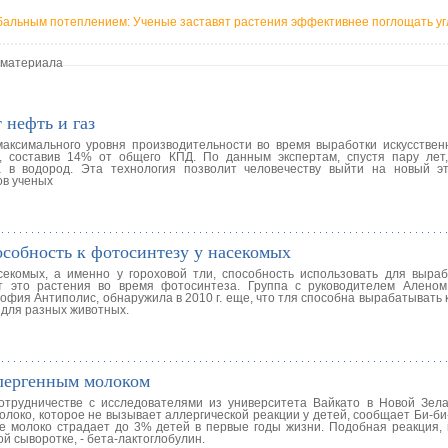
бальным потеплением: Ученые заставят растения эффективнее поглощать уг
 материала
 нефть и газ
ксимального уровня производительности во время выработки искусственн
, составив 14% от общего КПД. По данным экспертам, спустя пару лет
 в водород. Эта технология позволит человечеству выйти на новый э
ов ученых
собность к фотосинтезу у насекомых
екомых, а именно у гороховой тли, способность использовать для выраб
т это растения во время фотосинтеза. Группа с руководителем Алено
офия Антиполис, обнаружила в 2010 г. еще, что тля способна вырабатывать
 для разных животных.
ллергенным молоком
трудничестве с исследователями из университета Вайкато в Новой Зел
локо, которое не вызывает аллергической реакции у детей, сообщает Би-би
е молоко страдает до 3% детей в первые годы жизни. Подобная реакция, к
 сыворотке, - бета-лактоглобулин.