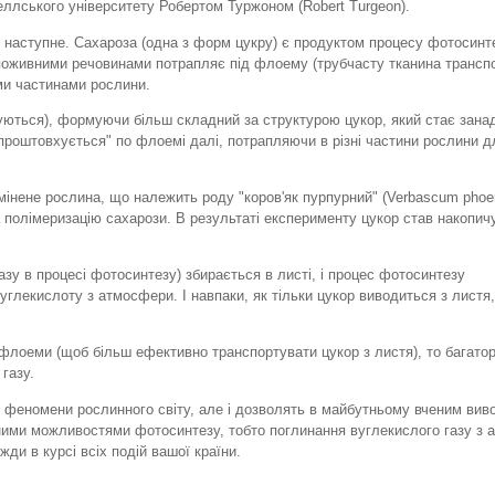
еллського університету Робертом Туржоном (Robert Turgeon).
є наступне. Сахароза (одна з форм цукру) є продуктом процесу фотосинте
 поживними речовинами потрапляє під флоему (трубчасту тканина трансп
ими частинами рослини.
уються), формуючи більш складний за структурою цукор, який стає зана
проштовхується" по флоемі далі, потрапляючи в різні частини рослини д
мінене рослина, що належить роду "коров'як пурпурний" (Verbascum phoe
а полімеризацію сахарози. В результаті експерименту цукор став накопич
азу в процесі фотосинтезу) збирається в листі, і процес фотосинтезу
глекислоту з атмосфери. І навпаки, як тільки цукор виводиться з листя
 флоеми (щоб більш ефективно транспортувати цукор з листя), то багато
газу.
і феномени рослинного світу, але і дозволять в майбутньому вченим вив
еними можливостями фотосинтезу, тобто поглинання вуглекислого газу з 
ди в курсі всіх подій вашої країни.