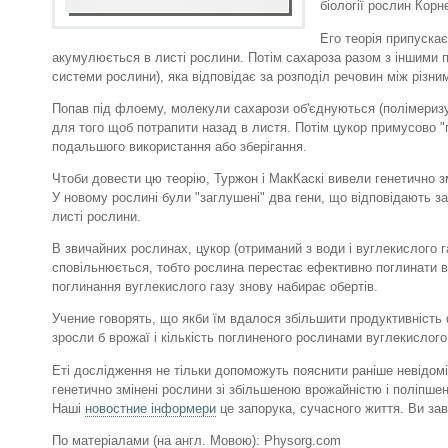
біології рослин Корн
Его теорія припуска
акумулюється в листі рослини. Потім сахароза разом з іншими
системи рослини), яка відповідає за розподіл речовин між різн
Попав під флоему, молекули сахарози об'єднуються (полімериз
для того щоб потрапити назад в листя. Потім цукор примусово "
подальшого використання або зберігання.
Чтоби довести цю теорію, Туржон і МакКаскі вивели генетично з
У новому рослині були "заглушені" два гени, що відповідають з
листі рослини.
В звичайних рослинах, цукор (отриманий з води і вуглекислого г
сповільнюється, тобто рослина перестає ефективно поглинати ву
поглинання вуглекислого газу знову набирає обертів.
Учение говорять, що якби їм вдалося збільшити продуктивність
зросли б врожаї і кількість поглиненого рослинами вуглекислого 
Еті дослідження не тільки допоможуть пояснити раніше невідом
генетично змінені рослини зі збільшеною врожайністю і поліпш
Наші
новостние інформери
це запорука, сучасного життя. Ви завж
По матеріалами (на англ. Мовою): Physorg.com