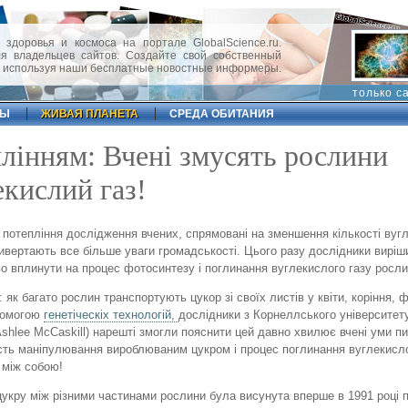
 здоровья и космоса на портале GlobalScience.ru.
 владельцев сайтов. Создайте свой собственный
, используя наши бесплатные новостные информеры.
только с
ФЫ
ЖИВАЯ ПЛАНЕТА
СРЕДА ОБИТАНИЯ
плінням: Вчені змусять рослини
кислий газ!
 потепління дослідження вчених, спрямовані на зменшення кількості вуг
ривертають все більше уваги громадськості. Цього разу дослідники виріш
во вплинути на процес фотосинтезу і поглинання вуглекислого газу росл
 як багато рослин транспортують цукор зі своїх листів у квіти, коріння, 
опомогою
генетіческіх технологій,
дослідники з Корнеллського університету
shlee McCaskill) нарешті змогли пояснити цей давно хвилює вчені уми пи
сть маніпулювання вироблюваним цукром і процес поглинання вуглекисл
 між собою!
цукру між різними частинами рослини була висунута вперше в 1991 році