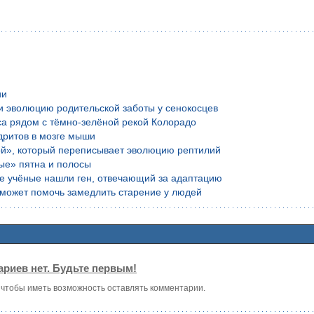
ии
и эволюцию родительской заботы у сенокосцев
са рядом с тёмно-зелёной рекой Колорадо
дритов в мозге мыши
ой», который переписывает эволюцию рептилий
ые» пятна и полосы
ие учёные нашли ген, отвечающий за адаптацию
е может помочь замедлить старение у людей
риев нет. Будьте первым!
, чтобы иметь возможность оставлять комментарии.