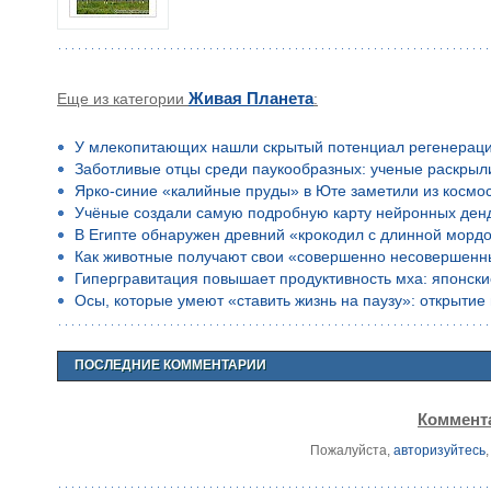
Еще из категории
Живая Планета
:
У млекопитающих нашли скрытый потенциал регенерац
Заботливые отцы среди паукообразных: ученые раскрыл
Ярко-синие «калийные пруды» в Юте заметили из космо
Учёные создали самую подробную карту нейронных ден
В Египте обнаружен древний «крокодил с длинной морд
Как животные получают свои «совершенно несовершенн
Гипергравитация повышает продуктивность мха: японск
Осы, которые умеют «ставить жизнь на паузу»: открыти
ПОСЛЕДНИЕ КОММЕНТАРИИ
Коммента
Пожалуйста,
авторизуйтесь