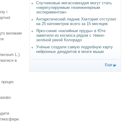
Спутниковые мегасозвездия могут стать
«нерегулируемым геоинженерным
зу і
экспериментом»
ортної
Антарктический ледник Хектория отступил
на 25 километров всего за 15 месяцев
Ярко-синие «калийные пруды» в Юте
дто великим
заметили из космоса рядом с тёмно-
ля
зелёной рекой Колорадо
Учёные создали самую подробную карту
нейронных дендритов в мозге мыши
neceum L.).
уватися в
Еще
, процес
разово
одити
атмосфери.