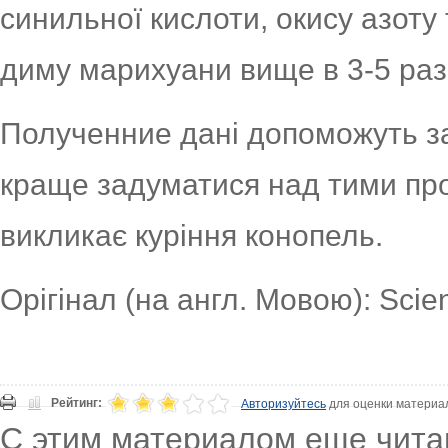
синильної кислоти, окису азоту
диму марихуани вище в 3-5 раз
Полученние дані допоможуть за
краще задуматися над тими про
викликає куріння конопель.
Орігінал (на англ. Мовою): Scie
Рейтинг:
Авторизуйтесь
для оценки материа
С этим материалом еще чита