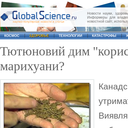
Новости науки, здоровь
Информеры для владел
новостной сайт, исполь
научно-популярные новости и статьи
КОСМОС
ЗДОРОВЬЕ
ТЕХНОЛОГИИ
КАТАСТРОФЫ
Тютюновий дим "корис
марихуани?
Канадс
утримат
Виявля