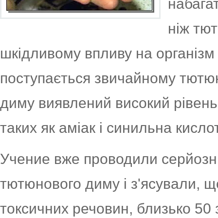
набага
ніж тю
шкідливому впливу на організм
поступається звичайному тютю
диму виявлений високий рівень
таких як аміак і синильна кисло
Учение вже проводили серйозні
тютюнового диму і з'ясували, щ
токсичних речовин, близько 50 