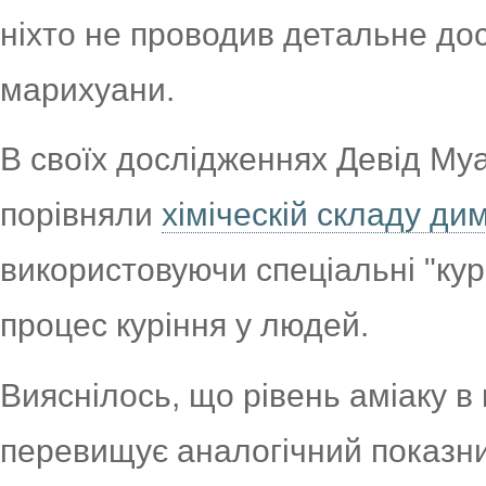
ніхто не проводив детальне до
марихуани.
В своїх дослідженнях Девід Муа
порівняли
хіміческій складу ди
використовуючи спеціальні "кур
процес куріння у людей.
Вияснілось, що рівень аміаку в
перевищує аналогічний показни