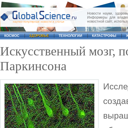
Новости науки, здоровь
Информеры для владел
новостной сайт, исполь
научно-популярные новости и статьи
КОСМОС
ЗДОРОВЬЕ
ТЕХНОЛОГИИ
КАТАСТРОФЫ
Искусственный мозг, 
Паркинсона
Иссл
созд
выра