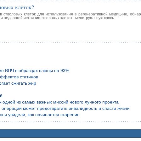
ловых клеток?
в стволовых клеток для использования в регенеративной медицине, обна
и недорогой источник стволовых клеток - менструальную кровь.
ие ВПЧ в образцах слюны на 93%
эффектов статинов
гает сжигать жир
ой
аж одной из самых важных миссий нового лунного проекта
 операций может предотвратить инвалидность и спасти жизни
к и увидели, как начинается старение