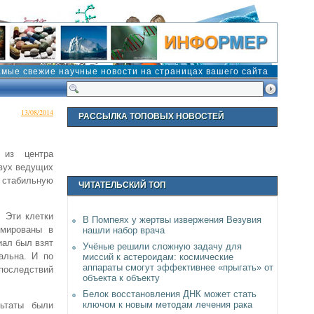
амые свежие научные новости на страницах вашего сайта
13/08/2014
РАССЫЛКА ТОПОВЫХ НОВОСТЕЙ
 из центра
двух ведущих
 стабильную
ЧИТАТЕЛЬСКИЙ ТОП
. Эти клетки
В Помпеях у жертвы извержения Везувия
ммированы в
нашли набор врача
иал был взят
Учёные решили сложную задачу для
альна. И по
миссий к астероидам: космические
аппараты смогут эффективнее «прыгать» от
 последствий
объекта к объекту
Белок восстановления ДНК может стать
ключом к новым методам лечения рака
льтаты были