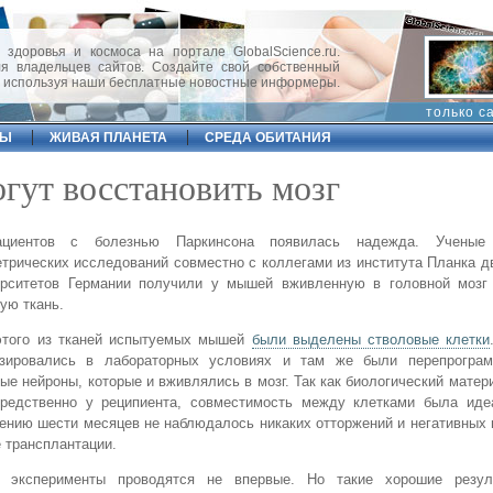
 здоровья и космоса на портале GlobalScience.ru.
 владельцев сайтов. Создайте свой собственный
, используя наши бесплатные новостные информеры.
только с
ФЫ
ЖИВАЯ ПЛАНЕТА
СРЕДА ОБИТАНИЯ
гут восстановить мозг
циентов с болезнью Паркинсона появилась надежда. Ученые
трических исследований совместно с коллегами из института Планка 
ерситетов Германии получили у мышей вживленную в головной мозг
ую ткань.
этого из тканей испытуемых мышей
были выделены стволовые клетки
езировались в лабораторных условиях и там же были перепрогра
ые нейроны, которые и вживлялись в мозг. Так как биологический матер
средственно у реципиента, совместимость между клетками была иде
ению шести месяцев не наблюдалось никаких отторжений и негативных
 трансплантации.
е эксперименты проводятся не впервые. Но такие хорошие резу