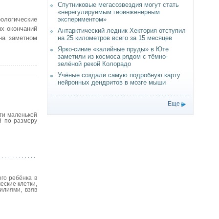
Спутниковые мегасозвездия могут стать
«нерегулируемым геоинженерным
логические
экспериментом»
ых окончаний
Антарктический ледник Хектория отступил
на заметном
на 25 километров всего за 15 месяцев
Ярко-синие «калийные пруды» в Юте
заметили из космоса рядом с тёмно-
зелёной рекой Колорадо
Учёные создали самую подробную карту
нейронных дендритов в мозге мыши
Еще
ти маленькой
й по размеру
го ребёнка в
еские клетки,
илиями, взяв