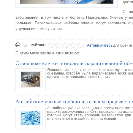
дости
С по
заболевания, в том числе, и болезнь Паркинсона. Ученые утв
больным. Пересаженные нейроны вполне могут заполнить об
улучшении самочувствия.
Рейтинг:
Авторизуйтесь
для оценки
С этим материалом еще читают:
Стволовые клетки позволили парализованной обез
Японские исследователи заявили в среду, что о
обезьяны, которая была парализована ниже шеи
примат восстановился после травмы
Английские учёные сообщили о своём прорыве в 
Английские учёные сообщили о своём прорыве в
парах гомосексуалистов. Суть проведённых иссле
которые могут стать хорошим материалом для 
стволовые клетки лабораторных мышей