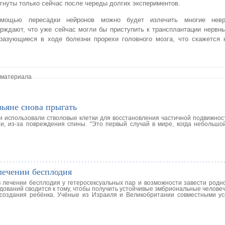
гнуты только сейчас после череды долгих экспериментов.
мощью пересадки нейронов можно будет излечить многие невро
ерждают, что уже сейчас могли бы приступить к трансплантации нервн
разующиеся в ходе болезни прорехи головного мозга, что скажется 
 материала
ьяне снова прыгать
ни использовали стволовые клетки для восстановления частичной подвижнос
, из-за повреждения спины. "Это первый случай в мире, когда небольшо
лечении бесплодия
 лечении бесплодия у гетеросексуальных пар и возможности завести родно
дований сводится к тому, чтобы получить устойчивые эмбриональные человеч
создания ребёнка. Учёные из Израиля и Великобритании совместными ус