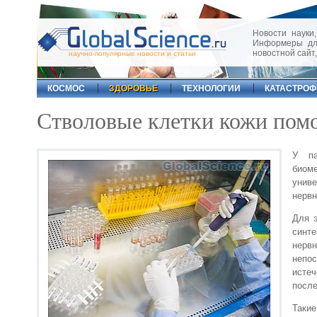
Новости науки,
Информеры для
новостной сайт
научно-популярные новости и статьи
КОСМОС
ЗДОРОВЬЕ
ТЕХНОЛОГИИ
КАТАСТРО
Стволовые клетки кожи помо
У па
биоме
унив
нервн
Для 
синт
нервн
непо
истеч
после
Таки