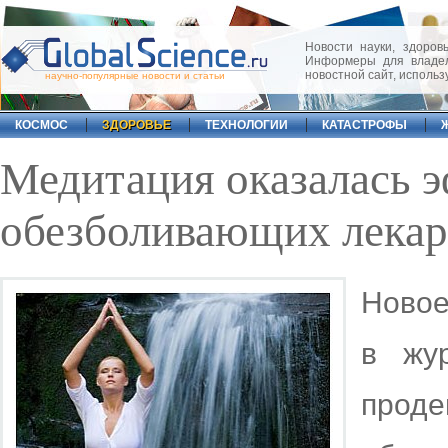
Новости науки, здоровь
Информеры для владел
новостной сайт, исполь
научно-популярные новости и статьи
КОСМОС
ЗДОРОВЬЕ
ТЕХНОЛОГИИ
КАТАСТРОФЫ
Медитация оказалась 
обезболивающих лекар
Новое
в жур
проде