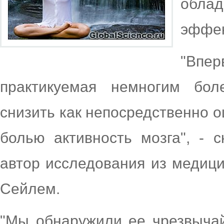
обла
эффек
"Впе
практикуемая немногим бол
снизить как непосредственно о
болью активность мозга", - 
автор исследования из медици
Сейлем.
"Мы обнаружили ее чрезвыча