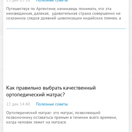
23 дек 03:16
Полезные советы
Путешествуя по Аргентине, начинаешь понимать, что эта
неизведанная, далекая, удивительная страна совершенно не
сохранила следов древней цивилизации индейских племен, а
по стилю
Как правильно выбрать качественный
ортопедический матрас?
22 дек 14:40
Полезные советы
Ортопедический матрас- это матрас, позволяющий
позвоночнику оставаться прямым в течении всего времени,
когда человек лежит на матрасе.
Под весом полного человека матрас прогнется, позвоночник
будет находиться во вредной позе. Худой человек также станет