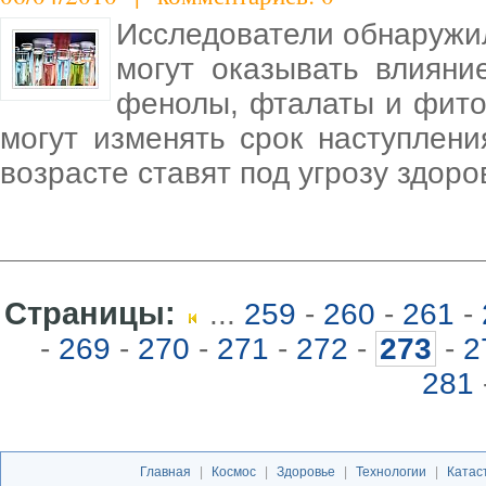
Исследователи обнаружил
могут оказывать влияни
фенолы, фталаты и фито
могут изменять срок наступлени
возрасте ставят под угрозу здор
Страницы:
...
259
-
260
-
261
-
-
269
-
270
-
271
-
272
-
273
-
2
281
Главная
|
Космос
|
Здоровье
|
Технологии
|
Катас