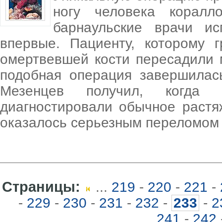
ногу человека коралл
барнаульские врачи ис
впервые. Пациенту, которому 
омертвевшей кости пересадили 
подобная операция завершилас
Мезенцев получил, когда 
диагностировали обычное растя
оказалось серьезным переломом 
Страницы:
...
219
-
220
-
221
-
-
229
-
230
-
231
-
232
-
233
-
2
241
-
242