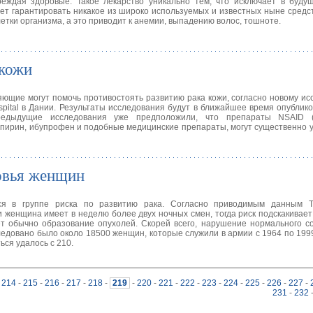
вреждая здоровые. Такое лекарство уникально тем, что исключает в буд
ет гарантировать никакое из широко используемых и известных ныне средст
етки организма, а это приводит к анемии, выпадению волос, тошноте.
 кожи
яющие могут помочь противостоять развитию рака кожи, согласно новому ис
ospital в Дании. Результаты исследования будут в ближайшее время опублик
едыдущие исследования уже предположили, что препараты NSAID (
спирин, ибупрофен и подобные медицинские препараты, могут существенно 
ровья женщин
я в группе риска по развитию рака. Согласно приводимым данным Th
женщина имеет в неделю более двух ночных смен, тогда риск подскакивает 
яет обычно образование опухолей. Скорей всего, нарушение нормального с
довано было около 18500 женщин, которые служили в армии с 1964 по 1999 г.
ься удалось с 210.
214
-
215
-
216
-
217
-
218
-
219
-
220
-
221
-
222
-
223
-
224
-
225
-
226
-
227
-
231
-
232