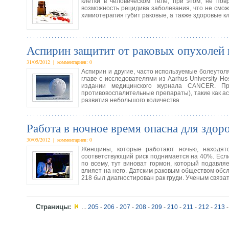
клетки в человеческом теле, при этом, не по
возможность рецидива заболевания, что не смож
химиотерапия губит раковые, а также здоровые кл
Аспирин защитит от раковых опухолей
31/05/2012 | комментариев: 0
Аспирин и другие, часто используемые болеутол
главе с исследователями из Aarhus University H
издании медицинского журнала CANCER. Пр
противовоспалительные препараты), такие как а
развития небольшого количества
Работа в ночное время опасна для здо
30/05/2012 | комментариев: 0
Женщины, которые работают ночью, находятс
соответствующий риск поднимается на 40%. Если 
по всему, тут виноват гормон, который подавл
влияет на него. Датским раковым обществом обсле
218 был диагностирован рак груди. Ученым связат
Страницы:
...
205
-
206
-
207
-
208
-
209
-
210
-
211
-
212
-
213
-