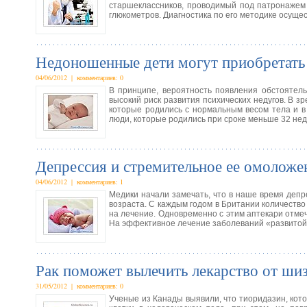
старшеклассников, проводимый под патронажем 
глюкометров. Диагностика по его методике осущ
Недоношенные дети могут приобретать 
04/06/2012 | комментариев: 0
В принципе, вероятность появления обстоятель
высокий риск развития психических недугов. В з
которые родились с нормальным весом тела и в
люди, которые родились при сроке меньше 32 нед
Депрессия и стремительное ее омоложе
04/06/2012 | комментариев: 1
Медики начали замечать, что в наше время депре
возраста. С каждым годом в Британии количество
на лечение. Одновременно с этим аптекари отмеч
На эффективное лечение заболеваний «развитой 
Рак поможет вылечить лекарство от ши
31/05/2012 | комментариев: 0
Ученые из Канады выявили, что тиоридазин, кот