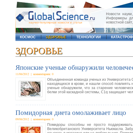
Новости науки,
Информеры для
новостной сайт
научно-популярные новости и статьи
КОСМОС
ЗДОРОВЬЕ
ТЕХНОЛОГИИ
КАТАСТРО
ЗДОРОВЬЕ
Японские ученые обнаружили человеческ
11/06/2012 | комментариев: 0
Объединенная команда ученых из Университета Ос
находящихся в крови, и нашли способ повлиять н
ученые обнаружили, что за старение человеческ
белки этой каскадной системы, C1q защищает че
Помидорная диета омолаживает лицо
09/06/2012 | комментариев: 0
Помидоры способны не просто поддерживать
Великобританского Университета Ньюкасла. Забу