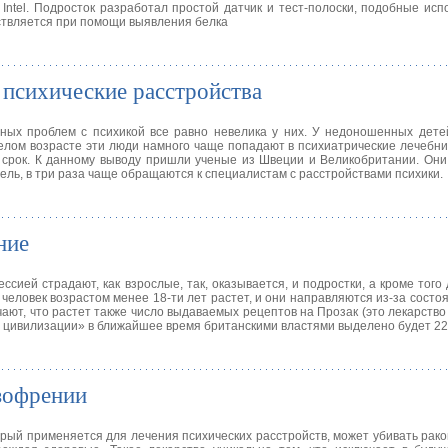
Intel. Подросток разработал простой датчик и тест-полоски, подобные ис
ествляется при помощи выявления белка
психические расстройства
ных проблем с психикой все равно невелика у них. У недоношенных дете
релом возрасте эти люди намного чаще попадают в психиатрические лечебни
 срок. К данному выводу пришли ученые из Швеции и Великобритании. Они
ель, в три раза чаще обращаются к специалистам с расстройствами психики.
ние
ссией страдают, как взрослые, так, оказывается, и подростки, а кроме того
 человек возрастом менее 18-ти лет растет, и они направляются из-за состо
ают, что растет также число выдаваемых рецептов на Прозак (это лекарство 
цивилизации» в ближайшее время британскими властями выделено будет 22 
зофрении
орый применяется для лечения психических расстройств, может убивать рак