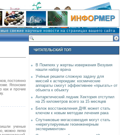
амые свежие научные новости на страницах вашего сайта
ЧИТАТЕЛЬСКИЙ ТОП
В Помпеях у жертвы извержения Везувия
нашли набор врача
Учёные решили сложную задачу для
ков, постоянно
миссий к астероидам: космические
изме. Японские
аппараты смогут эффективнее «прыгать» от
о как и прочие
объекта к объекту
у.
Антарктический ледник Хектория отступил
на 25 километров всего за 15 месяцев
Белок восстановления ДНК может стать
ключом к новым методам лечения рака
Спутниковые мегасозвездия могут стать
«нерегулируемым геоинженерным
пришли ученые
экспериментом»
о, можно легко