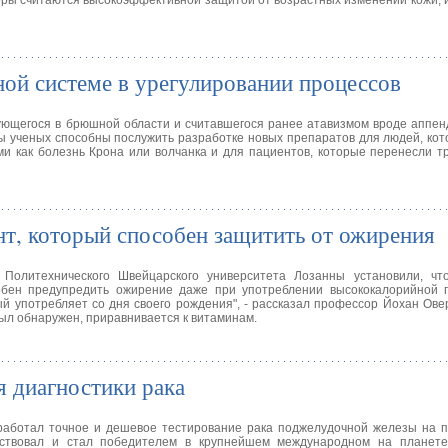
оры считаются высокоэффективной защитой от возрастных изменений кожи, 
ой системе в урегулировании процессов
ующегося в брюшной области и считавшегося ранее атавизмом вроде аппен
ы ученых способны послужить разработке новых препаратов для людей, ко
и как болезнь Крона или волчанка и для пациентов, которые перенесли 
т, который способен защитить от ожирения
Политехнического Швейцарского университета Лозанны установили, чт
собен предупредить ожирение даже при употреблении высококалорийной 
ый употребляет со дня своего рождения", - рассказал профессор Йохан Ове
был обнаружен, приравнивается к витаминам.
я диагностики рака
работал точное и дешевое тестирование рака поджелудочной железы на п
аствовал и стал победителем в крупнейшем международном на планете