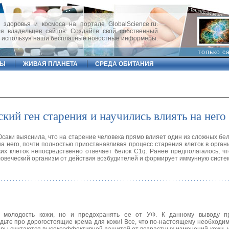
 здоровья и космоса на портале GlobalScience.ru.
 владельцев сайтов. Создайте свой собственный
, используя наши бесплатные новостные информеры.
только с
ФЫ
ЖИВАЯ ПЛАНЕТА
СРЕДА ОБИТАНИЯ
ий ген старения и научились влиять на него
аки выяснила, что на старение человека прямо влияет один из сложных бел
а него, почти полностью приостанавливая процесс старения клеток в орган
их клеток непосредственно отвечает белок C1q. Ранее предполагалось, чт
ловеческий организм от действия возбудителей и формирует иммунную систем
 молодость кожи, но и предохранять ее от УФ. К данному выводу 
дьте про дорогостоящие крема для кожи! Все, что по-настоящему необходим