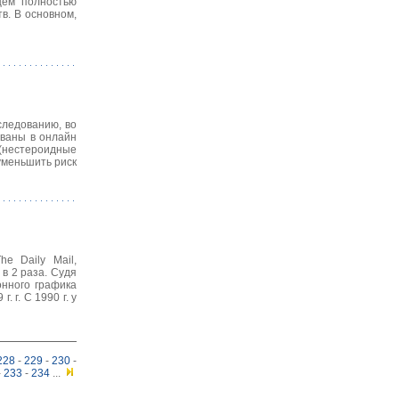
ущем полностью
в. В основном,
следованию, во
ованы в онлайн
нестероидные
уменьшить риск
e Daily Mail,
в 2 раза. Судя
онного графика
 г. С 1990 г. у
228
-
229
-
230
-
-
233
-
234
...