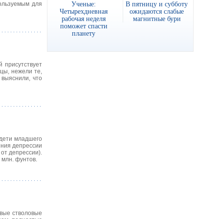
Ученые:
В пятницу и субботу
пользуемым для
Четырехдневная
ожидаются слабые
рабочая неделя
магнитные бури
поможет спасти
планету
й присутствует
цы, нежели те,
 выяснили, что
 дети младшего
яния депрессии
от депрессии).
млн. фунтов.
овые стволовые