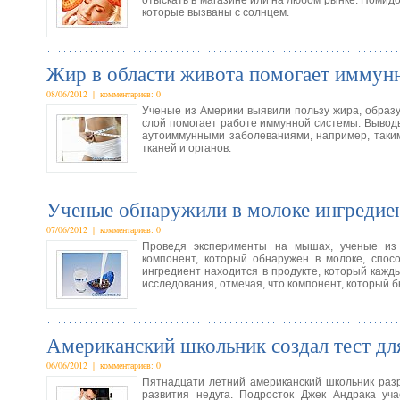
отыскать в магазине или на любом рынке. Помид
которые вызваны с солнцем.
Жир в области живота помогает иммунн
08/06/2012 | комментариев: 0
Ученые из Америки выявили пользу жира, образ
слой помогает работе иммунной системы. Вывод
аутоиммунными заболеваниями, например, таким
тканей и органов.
Ученые обнаружили в молоке ингредиен
07/06/2012 | комментариев: 0
Проведя эксперименты на мышах, ученые из 
компонент, который обнаружен в молоке, спо
ингредиент находится в продукте, который кажд
исследования, отмечая, что компонент, который 
Американский школьник создал тест дл
06/06/2012 | комментариев: 0
Пятнадцати летний американский школьник раз
развития недуга. Подросток Джек Андрака уч