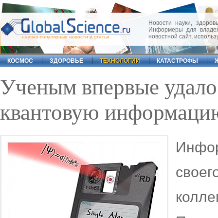
Новости науки, здоровь
Информеры для владел
новостной сайт, исполь
научно-популярные новости и статьи
КОСМОС
ЗДОРОВЬЕ
ТЕХНОЛОГИИ
КАТАСТРОФЫ
Ученым впервые удало
квантовую информацию
Инфор
свое
колле