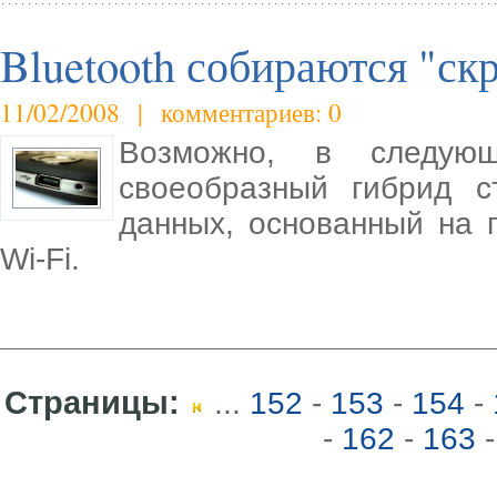
Bluetooth собираются "скр
11/02/2008 | комментариев: 0
Возможно, в следую
своеобразный гибрид с
данных, основанный на п
Wi-Fi.
Страницы:
...
152
-
153
-
154
-
-
162
-
163
-