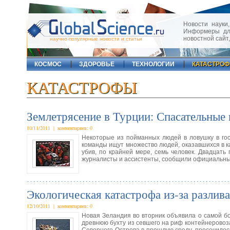
Новости науки,
Информеры для
новостной сайт
научно-популярные новости и статьи
КОСМОС
ЗДОРОВЬЕ
ТЕХНОЛОГИИ
КАТАСТРО
КАТАСТРОФЫ
Землетрясение в Турции: Спасательные
10/11/2011 | комментариев: 0
Некоторые из пойманных людей в ловушку в го
команды ищут множество людей, оказавшихся в ка
убив, по крайней мере, семь человек. Двадцать
журналисты и ассистенты, сообщили официальны
Экологическая катастрофа из-за разлив
12/10/2011 | комментариев: 0
Новая Зеландия во вторник объявила о самой бо
древнюю бухту из севшего на риф контейнеровоза