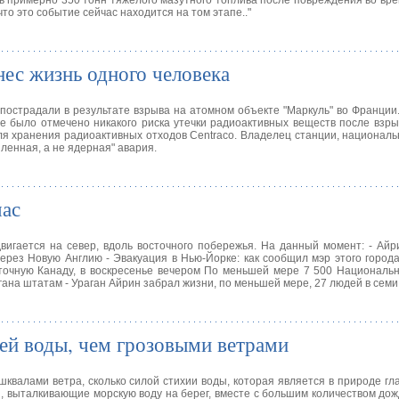
ь примерно 350 тонн тяжелого мазутного топлива после повреждения во вре
то это событие сейчас находится на том этапе.."
нес жизнь одного человека
 пострадали в результате взрыва на атомном объекте "Маркуль" во Франции
е было отмечено никакого риска утечки радиоактивных веществ после взры
ля хранения радиоактивных отходов Centraco. Владелец станции, национал
ленная, а не ядерная" авария.
час
вигается на север, вдоль восточного побережья. На данный момент: - Ай
через Новую Англию - Эвакуация в Нью-Йорке: как сообщил мэр этого города
точную Канаду, в воскресенье вечером По меньшей мере 7 500 Националь
ана штатам - Ураган Айрин забрал жизни, по меньшей мере, 27 людей в семи
ией воды, чем грозовыми ветрами
шквалами ветра, сколько силой стихии воды, которая является в природе г
ы, выталкивающие морскую воду на берег, вместе с большим количеством дож