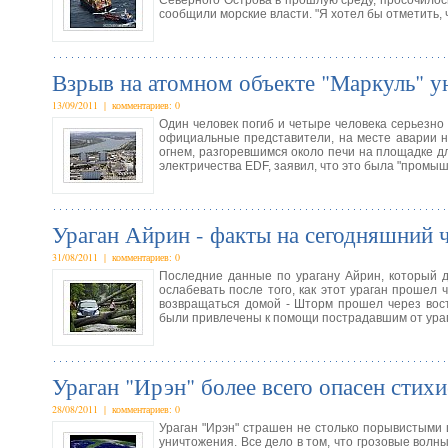
Северного Острова в прошлую среду, просочилос
сообщили морские власти. "Я хотел бы отметить, ч
Взрыв на атомном объекте "Маркуль" у
13/09/2011 | комментариев: 0
Один человек погиб и четыре человека серьезно
официальные представители, на месте аварии н
огнем, разгоревшимся около печи на площадке д
электричества EDF, заявил, что это была "промыш
Ураган Айрин - факты на сегодняшний 
31/08/2011 | комментариев: 0
Последние данные по урагану Айрин, который д
ослабевать после того, как этот ураган прошел 
возвращаться домой - Шторм прошел через вос
были привлечены к помощи пострадавшим от ураг
Ураган "Ирэн" более всего опасен стих
28/08/2011 | комментариев: 0
Ураган "Ирэн" страшен не столько порывистыми 
уничтожения. Все дело в том, что грозовые волн