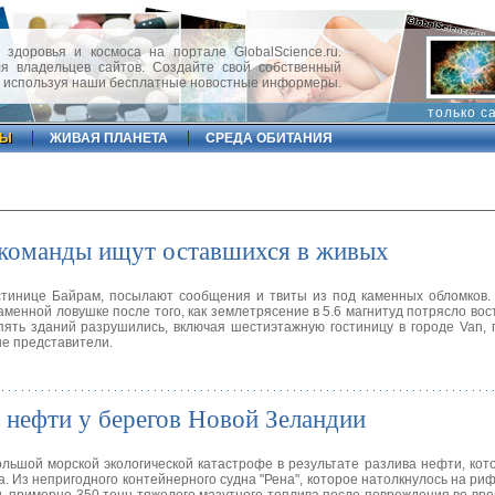
 здоровья и космоса на портале GlobalScience.ru.
 владельцев сайтов. Создайте свой собственный
, используя наши бесплатные новостные информеры.
только с
ФЫ
ЖИВАЯ ПЛАНЕТА
СРЕДА ОБИТАНИЯ
 команды ищут оставшихся в живых
стинице Байрам, посылают сообщения и твиты из под каменных обломков.
менной ловушке после того, как землетрясение в 5.6 магнитуд потрясло вос
 пять зданий разрушились, включая шестиэтажную гостиницу в городе Van, 
е представители.
а нефти у берегов Новой Зеландии
льшой морской экологической катастрофе в результате разлива нефти, кот
. Из непригодного контейнерного судна "Рена", которое натолкнулось на риф