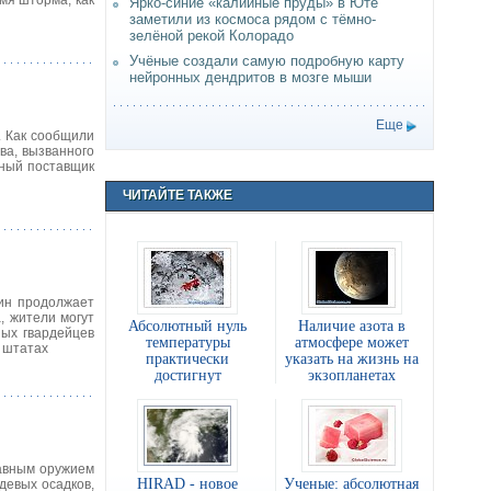
мя шторма, как
Ярко-синие «калийные пруды» в Юте
заметили из космоса рядом с тёмно-
зелёной рекой Колорадо
Учёные создали самую подробную карту
нейронных дендритов в мозге мыши
Еще
. Как сообщили
ва, вызванного
ьный поставщик
ЧИТАЙТЕ ТАКЖЕ
рин продолжает
, жители могут
Абсолютный нуль
Наличие азота в
ных гвардейцев
температуры
атмосфере может
 штатах
практически
указать на жизнь на
достигнут
экзопланетах
лавным оружием
HIRAD - новое
Ученые: абсолютная
девых осадков,