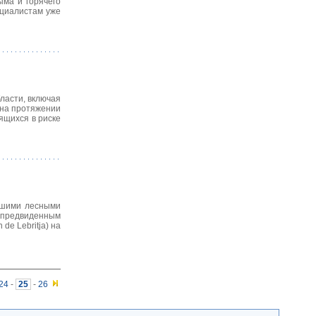
ыма и горячего
ециалистам уже
ласти, включая
 на протяжении
ящихся в риске
льшими лесными
епредвиденным
de Lebritja) на
24
-
25
-
26