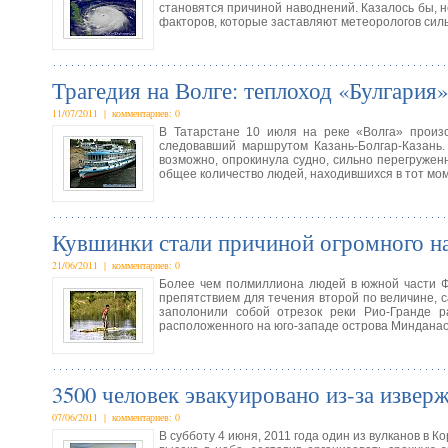
становятся причиной наводнений. Казалось бы, н
факторов, которые заставляют метеорологов силь
Трагедия на Волге: теплоход «Булгария
11/07/2011 | комментариев: 0
В Татарстане 10 июля на реке «Волга» произо
следовавший маршрутом Казань-Болгар-Казань.
возможно, опрокинула судно, сильно перегружен
общее количество людей, находившихся в тот мом
Кувшинки стали причиной огромного н
21/06/2011 | комментариев: 0
Более чем полмиллиона людей в южной части Фи
препятствием для течения второй по величине, 
заполонили собой отрезок реки Рио-Гранде р
расположенного на юго-западе острова Минданао
3500 человек эвакуировано из-за извер
07/06/2011 | комментариев: 0
В субботу 4 июня, 2011 года один из вулканов в