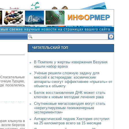
амые свежие научные новости на страницах вашего сайта
ЧИТАТЕЛЬСКИЙ ТОП
В Помпеях у жертвы извержения Везувия
нашли набор врача
Учёные решили сложную задачу для
 Спасательные
миссий к астероидам: космические
точную Турцию,
аппараты смогут эффективнее «прыгать» от
где поселились
объекта к объекту
Белок восстановления ДНК может стать
ключом к новым методам лечения рака
Спутниковые мегасозвездия могут стать
«нерегулируемым геоинженерным
экспериментом»
Антарктический ледник Хектория отступил
орая хлынула в
на 25 километров всего за 15 месяцев
 возле берегов