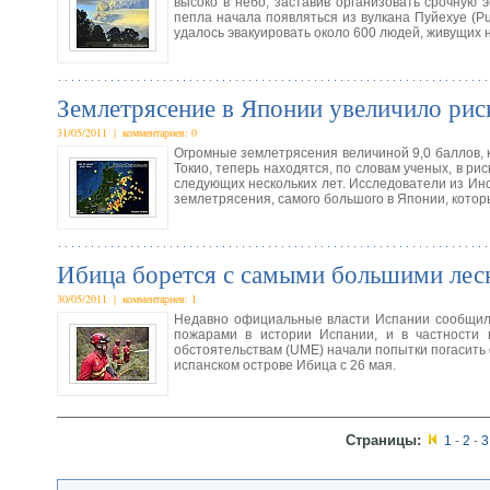
высоко в небо, заставив организовать срочную 
пепла начала появляться из вулкана Пуйехуе (P
удалось эвакуировать около 600 людей, живущих н
Землетрясение в Японии увеличило риск
31/05/2011 | комментариев: 0
Огромные землетрясения величиной 9,0 баллов, к
Токио, теперь находятся, по словам ученых, в р
следующих нескольких лет. Исследователи из Ин
землетрясения, самого большого в Японии, кото
Ибица борется с самыми большими лес
30/05/2011 | комментариев: 1
Недавно официальные власти Испании сообщили,
пожарами в истории Испании, и в частности 
обстоятельствам (UME) начали попытки погасить ог
испанском острове Ибица с 26 мая.
Страницы:
1
-
2
-
3