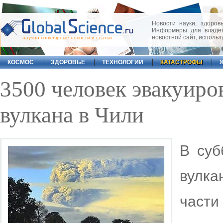
Новости науки, здоровь
Информеры для владел
новостной сайт, исполь
научно-популярные новости и статьи
КОСМОС
ЗДОРОВЬЕ
ТЕХНОЛОГИИ
КАТАСТРОФЫ
3500 человек эвакуиро
вулкана в Чили
В суб
вулка
части