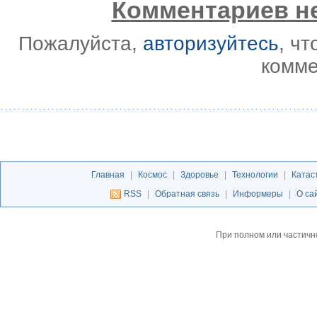
Комментариев не
Пожалуйста,
авторизуйтесь
, ч
комме
Главная
|
Космос
|
Здоровье
|
Технологии
|
Катас
RSS
|
Обратная связь
|
Информеры
|
О са
При полном или частичн