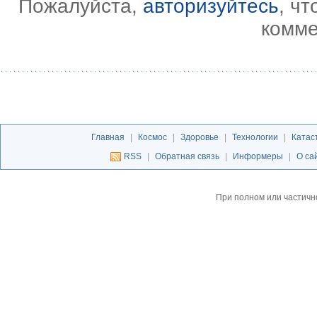
Пожалуйста,
авторизуйтесь
, ч
комме
Главная
|
Космос
|
Здоровье
|
Технологии
|
Катас
RSS
|
Обратная связь
|
Информеры
|
О са
При полном или частичн