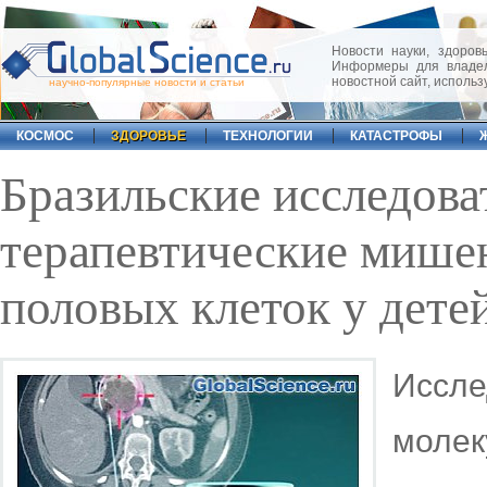
Новости науки, здоровь
Информеры для владел
новостной сайт, исполь
научно-популярные новости и статьи
КОСМОС
ЗДОРОВЬЕ
ТЕХНОЛОГИИ
КАТАСТРОФЫ
Бразильские исследов
терапевтические мише
половых клеток у дете
Иссле
моле