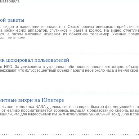
 материала
кой ракеты
ое видео о нашествии инопланетян. Сюжет ролика описывает прибытие 
а космических аппаратов, спутников и ракет в космос. На видео отчетли
ся, а затем внезапно исчезают из объектива телекамер. Ученые предп
ми – жителями
ик шокировал пользователей
ео НЛО. За движением в утреннем небе неопознанного летающего объек
верждают, что флуоресцентный объект парил в небе около часа и менял свой
гнитные вихри на Юпитере
ельского комплекса NASA удалось снять на видео быстро формирующийся 
и, отчётливо просматривается воронка, ведущая к образованию смерча, раз
щили, что для видеосъемки им был использован уникальный зонд Juno в со