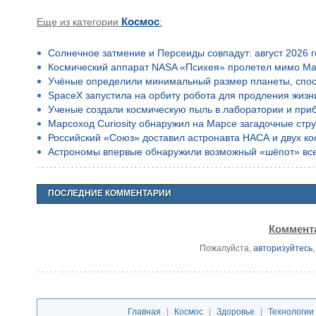
Еще из категории
Космос
:
Солнечное затмение и Персеиды совпадут: август 2026 
Космический аппарат NASA «Психея» пролетел мимо Ма
Учёные определили минимальный размер планеты, спос
SpaceX запустила на орбиту робота для продления жизн
Ученые создали космическую пыль в лаборатории и приб
Марсоход Curiosity обнаружил на Марсе загадочные стр
Российский «Союз» доставил астронавта НАСА и двух к
Астрономы впервые обнаружили возможный «шёпот» все
ПОСЛЕДНИЕ КОММЕНТАРИИ
Коммента
Пожалуйста,
авторизуйтесь
Главная
|
Космос
|
Здоровье
|
Технологии