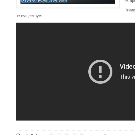
их пр
Ника
не существует.