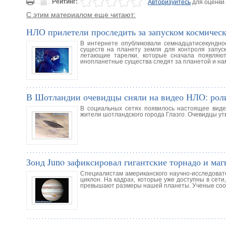
Рейтинг:
Авторизуйтесь
для оценки
С этим материалом еще читают:
НЛО прилетели проследить за запуском космичес
В интернете опубликовали семнадцатисекундн
существ на планету земля для контроля запуск
летающие тарелки, которые сначала появляют
инопланетные существа следят за планетой и на
В Шотландии очевидцы сняли на видео НЛО: рол
В социальных сетях появилось настоящее вид
жители шотландского города Глазго. Очевидцы ут
Зонд Juno зафиксировал гигантские торнадо и ма
Специалистам американского научно-исследоват
циклон. На кадрах, которые уже доступны в сет
превышают размеры нашей планеты. Ученые сооб