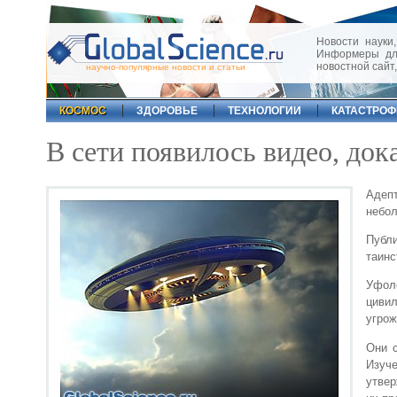
Новости науки,
Информеры для
новостной сайт
научно-популярные новости и статьи
КОСМОС
ЗДОРОВЬЕ
ТЕХНОЛОГИИ
КАТАСТРО
В сети появилось видео, д
Адеп
небол
Публ
таинс
Уфол
цивил
угрож
Они 
Изуч
утвер