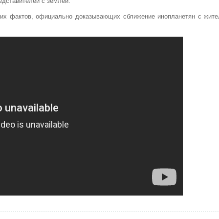
едставителей с землей.
ких фактов, официально доказывающих сближение инопланетян с жите