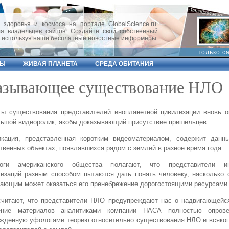
 здоровья и космоса на портале GlobalScience.ru.
 владельцев сайтов. Создайте свой собственный
, используя наши бесплатные новостные информеры.
только с
ФЫ
ЖИВАЯ ПЛАНЕТА
СРЕДА ОБИТАНИЯ
оказывающее существование НЛО
ты существования представителей инопланетной цивилизации вновь о
ьшой видеоролик, якобы доказывающий присутствие пришельцев.
икация, представленная коротким видеоматериалом, содержит данн
твенных объектах, появлявшихся рядом с землей в разное время года.
оги американского общества полагают, что представители ин
изаций разным способом пытаются дать понять человеку, насколько 
ающим может оказаться его пренебрежение дорогостоящими ресурсами
считают, что представители НЛО предупреждают нас о надвигающейся
ение материалов аналитиками компании НАСА полностью опрове
жденную уфологами теорию относительно существования НЛО и всяког