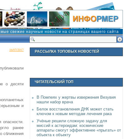
амые свежие научные новости на страницах вашего сайта
16/07/2017
РАССЫЛКА ТОПОВЫХ НОВОСТЕЙ
публиковали
ЧИТАТЕЛЬСКИЙ ТОП
ые о десяти
В Помпеях у жертвы извержения Везувия
опланетных
нашли набор врача
серьезным и
Белок восстановления ДНК может стать
.
ключом к новым методам лечения рака
Учёные решили сложную задачу для
 опасности.
миссий к астероидам: космические
ргло ранее
аппараты смогут эффективнее «прыгать» от
о сближения
объекта к объекту