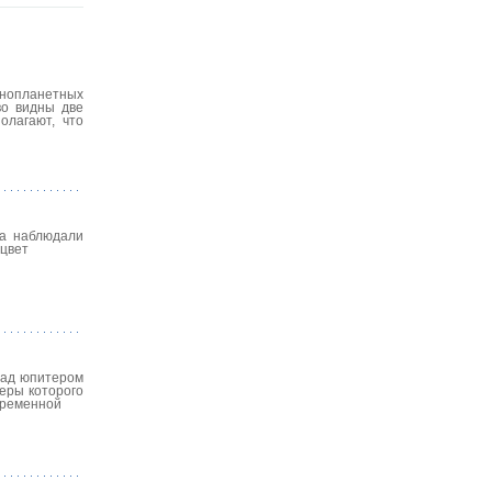
инопланетных
во видны две
олагают, что
та наблюдали
 цвет
над юпитером
меры которого
временной