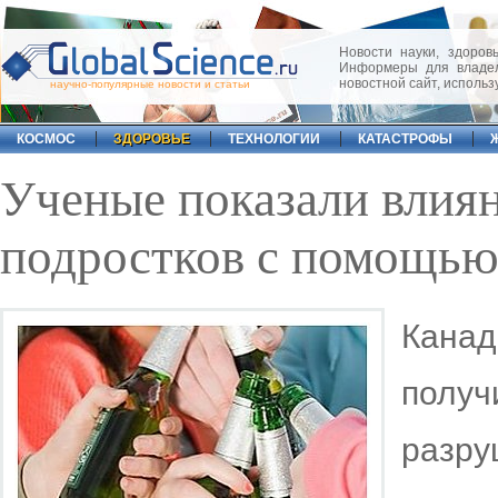
Новости науки, здоровь
Информеры для владел
новостной сайт, исполь
научно-популярные новости и статьи
КОСМОС
ЗДОРОВЬЕ
ТЕХНОЛОГИИ
КАТАСТРОФЫ
Ученые показали влиян
подростков с помощью
Кана
пол
разр