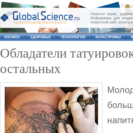
Новости науки, здоровь
Информеры для владел
новостной сайт, исполь
научно-популярные новости и статьи
КОСМОС
ЗДОРОВЬЕ
ТЕХНОЛОГИИ
КАТАСТРОФЫ
Обладатели татуирово
остальных
Молод
боль
напи