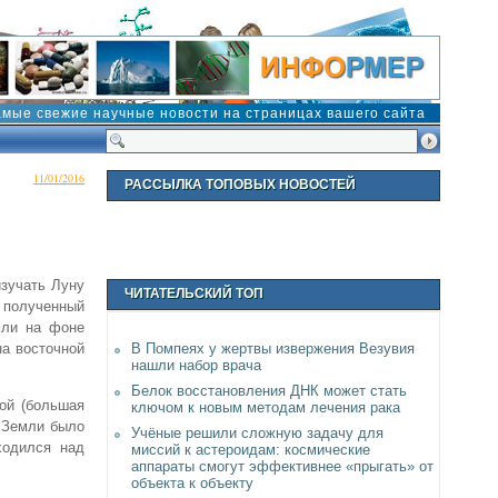
амые свежие научные новости на страницах вашего сайта
11/01/2016
РАССЫЛКА ТОПОВЫХ НОВОСТЕЙ
изучать Луну
ЧИТАТЕЛЬСКИЙ ТОП
 полученный
мли на фоне
на восточной
В Помпеях у жертвы извержения Везувия
нашли набор врача
Белок восстановления ДНК может стать
ой (большая
ключом к новым методам лечения рака
е Земли было
Учёные решили сложную задачу для
ходился над
миссий к астероидам: космические
аппараты смогут эффективнее «прыгать» от
объекта к объекту