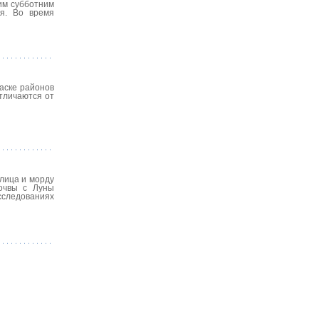
ним субботним
ая. Во время
раске районов
отличаются от
лица и морду
почвы с Луны
сследованиях