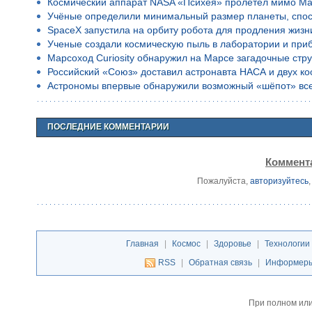
Космический аппарат NASA «Психея» пролетел мимо Ма
Учёные определили минимальный размер планеты, спос
SpaceX запустила на орбиту робота для продления жизн
Ученые создали космическую пыль в лаборатории и приб
Марсоход Curiosity обнаружил на Марсе загадочные стр
Российский «Союз» доставил астронавта НАСА и двух к
Астрономы впервые обнаружили возможный «шёпот» все
ПОСЛЕДНИЕ КОММЕНТАРИИ
Коммента
Пожалуйста,
авторизуйтесь
Главная
|
Космос
|
Здоровье
|
Технологии
RSS
|
Обратная связь
|
Информер
При полном или