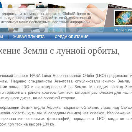
 здоровья и космоса на портале GlobalScience.ru.
 владельцев сайтов. Создайте свой собственный
, используя наши бесплатные новостные информеры.
только с
ФЫ
ЖИВАЯ ПЛАНЕТА
СРЕДА ОБИТАНИЯ
ение Земли с лунной орбиты,
ческий аппарат NASA Lunar Reconnaissance Orbiter (LRO) продолжает 
биты. Недавно специалисты Агентства опубликовали снимок Земли,
рами зонда LRO и синтезированный на Земле. Мы видим восход Зе
го горизонта в районе кратера Комптон, который расположен для нас 
не лунного диска, на её обратной стороне.
зображении Земли видна Африка, закрытая облаками. Лишь над Сахар
невая область чуть выше середины снимка) нет облаков. Изображени
езировано из нескольких фотографий, переданных LRO, когда он на
ром Комптон на высоте 134 км.