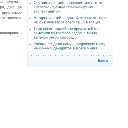
щая получать
Спутниковые мегасозвездия могут стать
«нерегулируемым геоинженерным
ера, дающая
экспериментом»
с двух камер
Антарктический ледник Хектория отступил
нтетическое
на 25 километров всего за 15 месяцев
Ярко-синие «калийные пруды» в Юте
мпенсировать
заметили из космоса рядом с тёмно-
зелёной рекой Колорадо
Учёные создали самую подробную карту
нейронных дендритов в мозге мыши
Еще