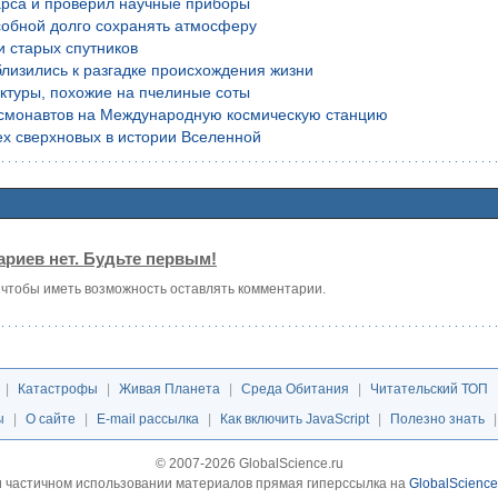
рса и проверил научные приборы
обной долго сохранять атмосферу
и старых спутников
лизились к разгадке происхождения жизни
уктуры, похожие на пчелиные соты
осмонавтов на Международную космическую станцию
х сверхновых в истории Вселенной
риев нет. Будьте первым!
, чтобы иметь возможность оставлять комментарии.
|
Катастрофы
|
Живая Планета
|
Среда Обитания
|
Читательский ТОП
ы
|
О сайте
|
E-mail рассылка
|
Как включить JavaScript
|
Полезно знать
© 2007-2026 GlobalScience.ru
 частичном использовании материалов прямая гиперссылка на
GlobalScience