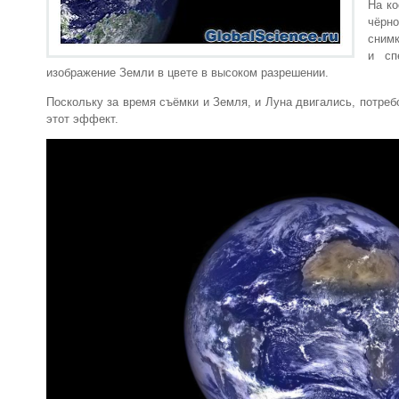
На ко
чёрн
снимк
и сп
изображение Земли в цвете в высоком разрешении.
Поскольку за время съёмки и Земля, и Луна двигались, потре
этот эффект.