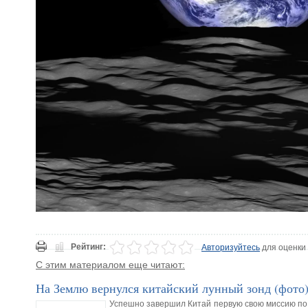
Рейтинг:
Авторизуйтесь
для оценки
С этим материалом еще читают:
На Землю вернулся китайский лунный зонд (фото
Успешно завершил Китай первую свою миссию по 