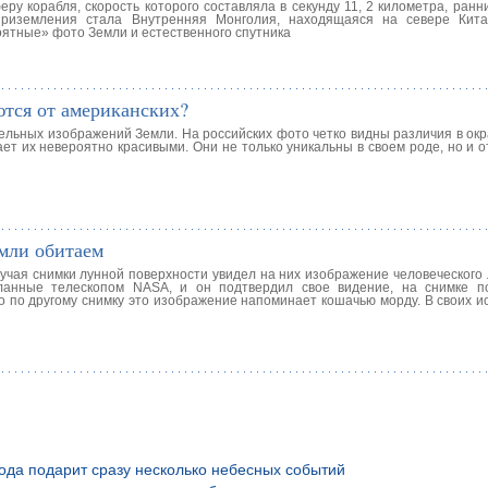
ру корабля, скорость которого составляла в секунду 11, 2 километра, ран
 приземления стала Внутренняя Монголия, находящаяся на севере Кит
оятные» фото Земли и естественного спутника
ются от американских?
тельных изображений Земли. На российских фото четко видны различия в ок
ет их невероятно красивыми. Они не только уникальны в своем роде, но и 
емли обитаем
учая снимки лунной поверхности увидел на них изображение человеческого 
еланные телескопом NASA, и он подтвердил свое видение, на снимке 
о по другому снимку это изображение напоминает кошачью морду. В своих и
года подарит сразу несколько небесных событий