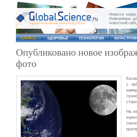
Новости науки,
Информеры для
новостной сайт
научно-популярные новости и статьи
КОСМОС
ЗДОРОВЬЕ
ТЕХНОЛОГИИ
КАТАСТРО
Опубликовано новое изображ
фото
Косми
с ор
каме
лунно
сторо
На и
корич
синт
крате