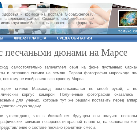
 здоровья и космоса на портале GlobalScience.ru.
 владельцев сайтов. Создайте свой собственный
, используя наши бесплатные новостные информеры.
только с
ФЫ
ЖИВАЯ ПЛАНЕТА
СРЕДА ОБИТАНИЯ
 с песчаными дюнами на Марсе
оход самостоятельно запечатлел себя на фоне пустынных барха
еты и отправил снимки на землю. Первая фотография марсохода по
, поэтому не изобразила всю красоту Марса.
тором снимке Марсоход воспользовался не своей рукой, а вс
ллический корпус камерой. Полученные фотографии оказались
ресными для ученых, которые тут же решили поставить перед аппа
довательскую задачу.
ые утверждают, что в ближайшем будущем они получат нескольк
рафических снимков поверхности красной планеты, на основании кот
представление о составе песчано гранитной смеси.