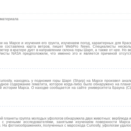
 материала
ни на Марсе и изучения его грунта, изучением погод, характерных для Кра
же составлена карта ветров, пишет WebPro News. Специалисты нескол
етер в кратере дует в направлении склона горы Шарп, а также от нее. Но ве
алисты NASA предположили, что именно это и является причиной отсутс
uriosity, находясь у подножия горы Шарп (Sharp) на Марсе произвел анали
дное содержание гематита, которое когда-либо было обнаружено на плане
й истории Марса. О находке сообщается на сайте университета Брауна (С
й планеты группа молодых уфологов обнаружила двух животных: верблюда и 
 с учеными исследователями, занятыми изучением поверхности Марса
На фотоизображениях, полученных с марсохода Curiosity, уфологам удалос