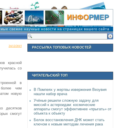
амые свежие научные новости на страницах вашего сайта
24/12/2015
РАССЫЛКА ТОПОВЫХ НОВОСТЕЙ
нов красной
лучилась со
ЧИТАТЕЛЬСКИЙ ТОП
троенной в
 более чем
В Помпеях у жертвы извержения Везувия
ратом новую
нашли набор врача
Учёные решили сложную задачу для
миссий к астероидам: космические
о десятков
аппараты смогут эффективнее «прыгать» от
объекта к объекту
орых смогут
Белок восстановления ДНК может стать
ключом к новым методам лечения рака