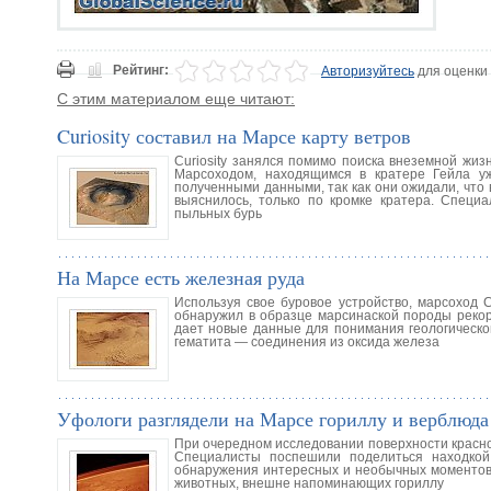
Рейтинг:
Авторизуйтесь
для оценки
С этим материалом еще читают:
Curiosity составил на Марсе карту ветров
Curiosity занялся помимо поиска внеземной жиз
Марсоходом, находящимся в кратере Гейла у
полученными данными, так как они ожидали, что в
выяснилось, только по кромке кратера. Специ
пыльных бурь
На Марсе есть железная руда
Используя свое буровое устройство, марсоход C
обнаружил в образце марсинаской породы рекор
дает новые данные для понимания геологическо
гематита — соединения из оксида железа
Уфологи разглядели на Марсе гориллу и верблюда
При очередном исследовании поверхности красно
Специалисты поспешили поделиться находкой
обнаружения интересных и необычных моментов. 
животных, внешне напоминающих гориллу