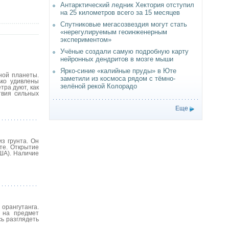
Антарктический ледник Хектория отступил
на 25 километров всего за 15 месяцев
Спутниковые мегасозвездия могут стать
«нерегулируемым геоинженерным
экспериментом»
Учёные создали самую подробную карту
нейронных дендритов в мозге мыши
Ярко-синие «калийные пруды» в Юте
сной планеты.
заметили из космоса рядом с тёмно-
ько удивлены
зелёной рекой Колорадо
тра дуют, как
твия сильных
Еще
з грунта. Он
те. Открытие
ША). Наличие
орангутанга.
 на предмет
ь разглядеть