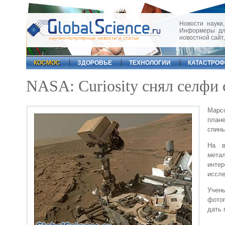
Новости науки,
Информеры для
новостной сайт
научно-популярные новости и статьи
КОСМОС
ЗДОРОВЬЕ
ТЕХНОЛОГИИ
КАТАСТРО
NASA: Curiosity снял селфи
Марс
план
спины
На в
мета
инте
иссле
Учен
фотог
дать 