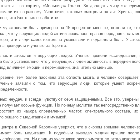
теисты – на картину «Мельница» Гогена. За двадцать мину эксперим
имали их по-разному. Участники, которые смотрели на лик Христа, с
ны, что Бог о них позаботится.
и чувствовали боль примерно на 15 процентов меньше, нежели те, кт
азал, что у верующих людей активизировалась правая передняя часть моз
воря, эти люди самостоятельно уменьшали и подавляли боль. У атеис
ты проводили и ученые из Торонто.
ьности атеистов и верующих людей. Ученые провели исследования, 
а было установлено, что у верующих людей активность в передней пояс
 под влиянием эмоций и переживаний, значительно меньше.
 рвение, тем более пассивна эта область мозга, и человек совершае
ученые заявили о том, что верующие люди, которые умеют искрен
пределенности.
ных неудач, и всегда чувствуют себя защищенными. Все это, уверены
а получает особые функции. Но почему молитва так непосредственно вл
состоит из набора определенных частот, спектрального состава, их
го общего с медитацией и музыкой.
 центре в Северной Каролине уверяют, что в скором времени человече
нимает боль медитация. К подобным выводам медики пришли после
 добровольцев. Ни один из участников эксперимента до этого никогда 