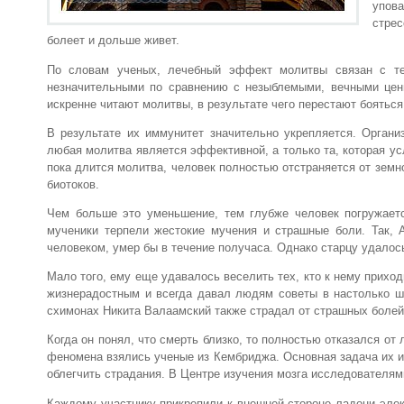
упова
стрес
болеет и дольше живет.
По словам ученых, лечебный эффект молитвы связан с тем
незначительными по сравнению с незыблемыми, вечными цен
искренне читают молитвы, в результате чего перестают боятьс
В результате их иммунитет значительно укрепляется. Органи
любая молитва является эффективной, а только та, которая усл
пока длится молитва, человек полностью отстраняется от зем
биотоков.
Чем больше это уменьшение, тем глубже человек погружаетс
мученики терпели жестокие мучения и страшные боли. Так, 
человеком, умер бы в течение получаса. Однако старцу удалос
Мало того, ему еще удавалось веселить тех, кто к нему приход
жизнерадостным и всегда давал людям советы в настолько шу
схимонах Никита Валаамский также страдал от страшных болей
Когда он понял, что смерть близко, то полностью отказался от 
феномена взялись ученые из Кембриджа. Основная задача их и
облегчить страдания. В Центре изучения мозга исследователям
Каждому участнику прикрепили к внешней стороне ладони элек