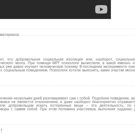
 материала
ют, что добровольная социальная изоляция или, наоборот, социальна
еского мозга. При помощи МРТ психологи вычислили, в какой именно о
ных уже давно изучает человеческую психику. В последнем эксперименте он
 социальным поведением. Психологи хотели выяснить, какие участки мозга
течение нескольких дней разговаривает сам с собой. Подобное поведение, к
 вовсе не является отклонением, а даже наоборот благоприятно отражает
жили добровольцам искать потерянные вещи – эта деятельность, по 
оворы с самим собой. При этом половина участников, выполняя задание,
!