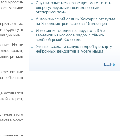
ется уровень
Спутниковые мегасозвездия могут стать
«нерегулируемым геоинженерным
ловек меньше
экспериментом»
Антарктический ледник Хектория отступил
признает их
на 25 километров всего за 15 месяцев
и подолгу и
Ярко-синие «калийные пруды» в Юте
вая уныние.
заметили из космоса рядом с тёмно-
зелёной рекой Колорадо
ение. Но не
Учёные создали самую подробную карту
откое время,
нейронных дендритов в мозге мыши
ковых ритмов
Еще
вере святые
 он обычным
да оставался
той старец,
учение этого
олитва могут
эксперимента