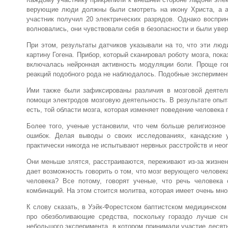
верующие люди должны были смотреть на икону Христа, а а
участник получил 20 электрических разрядов. Однако восприн
волновались, они чувствовали себя в безопасности и были увере
При этом, результаты датчиков указывали на то, что эти люд
картину Гогена. Прибор, который сканировал роботу мозга, пок
включалась нейронная активность модуляции боли. Проще го
реакций подобного рода не наблюдалось. Подобные эксперимен
Ими также были зафиксированы различия в мозговой деятел
помощи электродов мозговую деятельность. В результате опыт
есть, той области мозга, которая изменяет поведение человека
Более того, ученые установили, что чем больше религиозное
ошибок. Делая выводы о своих исследованиях, канадские 
практически никогда не испытывают нервных расстройств и нео
Они меньше злятся, расстраиваются, переживают из-за жизнен
дает возможность говорить о том, что мозг верующего человек
человека? Все потому, говорят ученые, что речь человека 
комбинаций. На этом стоится молитва, которая имеет очень мно
К слову сказать, в Уэйк-Форестском баптистском медицинском
про обезболивающие средства, поскольку гораздо лучше с
небольшого эксперимента, в котором принимали участие десять