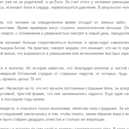
ет уже не на родителей, а на Бога. За счет этого у человека уменьша
са, исчезают боли в сердце, нормализуется давление. В результате че
, что человек на определенное время отходит от земных забот, 
ностями. Ярким примером могут служить онкологические больные. Он
я смерти, с оптимизмом и уверенностью смотрят в новый день, преодоле
зм начинает больше сопротивляться болезни, и происходит самоизлеч
ышана Богом. На практике, говорят медики, это означает, что на то кор
ной жизни, что выражается в уменьшении или исчезновении быстрых кор
я в молитву. Из истории известно, что благодаря молитве и чистой 
Амвросий Оптинский страдал от страшных недугов, от которых, будь
ь прожить целых 79 лет.
ил. Несмотря на то, что его мучили постоянные страшные боли, он всег
тливой, простой форме, что они запоминались надолго. Еще один свя
 в последние годы жизни.
лекарств, и спасался только молитвами, облегчая свои страдания. За из
сследований заключалась в том, чтобы понять, каким образом вера и м
и было собрано двадцать атеистов и столько же верующих.
троды и пустили по ним слабые разряды электрического тока. В ходе 