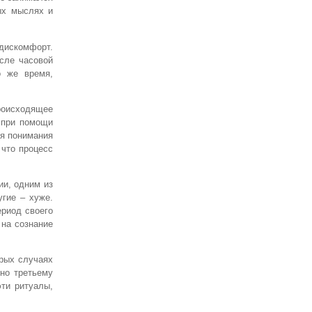
ых мыслях и
 дискомфорт.
сле часовой
о же время,
происходящее
 при помощи
ля понимания
 что процесс
ии, одним из
гие – хуже.
ериод своего
на сознание
орых случаях
но третьему
ти ритуалы,