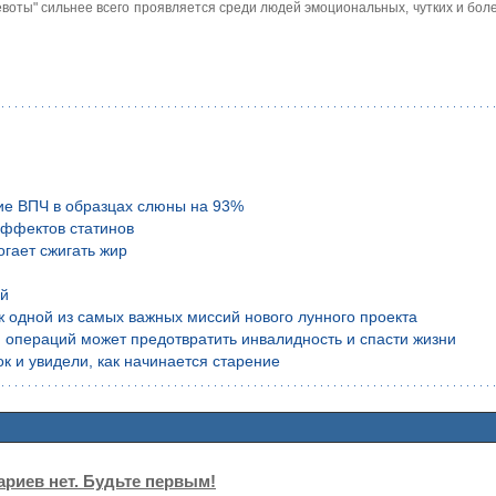
воты" сильнее всего проявляется среди людей эмоциональных, чутких и бол
ие ВПЧ в образцах слюны на 93%
эффектов статинов
гает сжигать жир
ой
аж одной из самых важных миссий нового лунного проекта
 операций может предотвратить инвалидность и спасти жизни
к и увидели, как начинается старение
риев нет. Будьте первым!