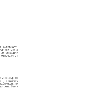
я активность
бласти мозга
и сопоставили
 отвечают за
ак утверждают
ся на работе
наблюдениям
 должна была