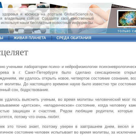
 здоровья и космоса на портале GlobalScience.ru.
 владельцев сайтов. Создайте свой собственный
, используя наши бесплатные новостные информеры.
только с
ФЫ
ЖИВАЯ ПЛАНЕТА
СРЕДА ОБИТАНИЯ
сцеляет
но учеными лаборатории психо- и нейрофизиологии психоневрологичес
ерева в г. Санкт-Петербурге было сделано сенсационное откры
ждениям, им удалось открыть новое, четвертое состояние сознание, в
т молитвы. До настоящего времени науке было известно три состояни
нный сон, бодрствование.
ак удалось выяснить ученым, во время молитвы человеческий мозг п
азываемое «детское», «младенческое» состояние, когда человеку каж
остью защищен и счастлив. Рядом любящие родители, которые о
отятся, потому что очень любят.
век это точно знает, поэтому уверен в завтрашнем днем, весел и 
гичное состояние человек испытывает во время молитвы, за исключени