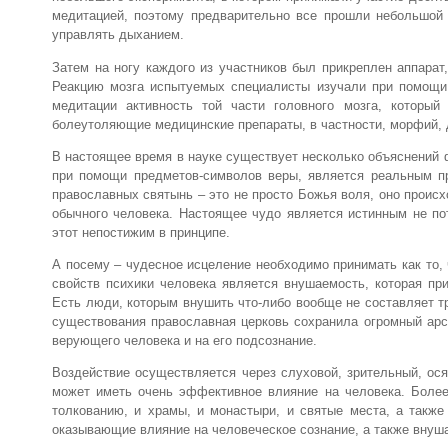
медитацией, поэтому предварительно все прошли небольшой 
управлять дыханием.
Затем на ногу каждого из участников был прикреплен аппарат
Реакцию мозга испытуемых специалисты изучали при помощи 
медитации активность той части головного мозга, которы
болеутоляющие медицинские препараты, в частности, морфий, д
В настоящее время в науке существует несколько объяснений 
при помощи предметов-символов веры, является реальным п
православных святынь – это не просто Божья воля, оно проис
обычного человека. Настоящее чудо является истинным не пот
этот непостижим в принципе.
А посему – чудесное исцеление необходимо принимать как то,
свойств психики человека является внушаемость, которая п
Есть люди, которым внушить что-либо вообще не составляет т
существования православная церковь сохранила огромный арс
верующего человека и на его подсознание.
Воздействие осуществляется через слуховой, зрительный, ося
может иметь очень эффективное влияние на человека. Более
толкованию, и храмы, и монастыри, и святые места, а также
оказывающие влияние на человеческое сознание, а также внуша