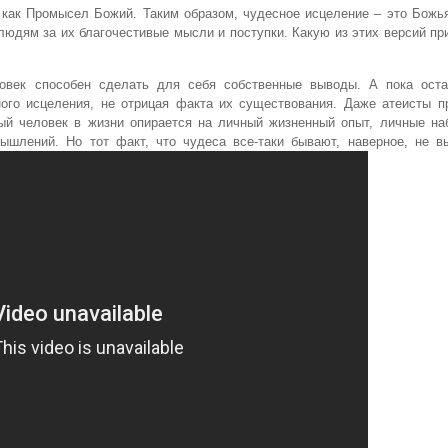
, как Промысел Божий. Таким образом, чудесное исцеление – это Божь
дям за их благочестивые мысли и поступки. Какую из этих версий пр
ловек способен сделать для себя собственные выводы. А пока оста
ного исцеления, не отрицая факта их существования. Даже атеисты п
ый человек в жизни опирается на личный жизненный опыт, личные на
шлений. Но тот факт, что чудеса все-таки бывают, наверное, не в