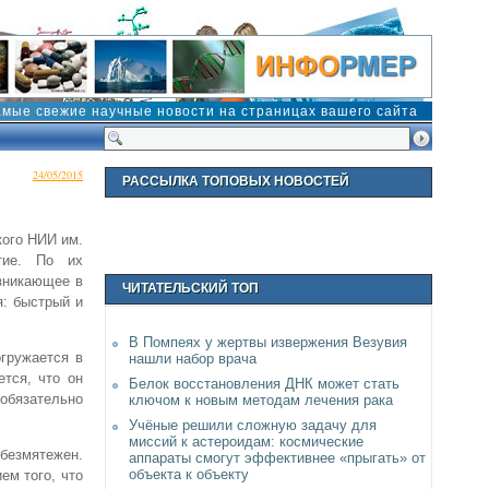
амые свежие научные новости на страницах вашего сайта
24/05/2015
РАССЫЛКА ТОПОВЫХ НОВОСТЕЙ
кого НИИ им.
тие. По их
озникающее в
ЧИТАТЕЛЬСКИЙ ТОП
я: быстрый и
В Помпеях у жертвы извержения Везувия
огружается в
нашли набор врача
ется, что он
Белок восстановления ДНК может стать
бязательно
ключом к новым методам лечения рака
Учёные решили сложную задачу для
миссий к астероидам: космические
безмятежен.
аппараты смогут эффективнее «прыгать» от
объекта к объекту
ем того, что