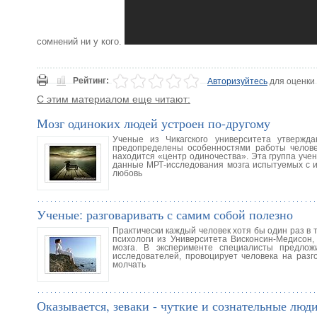
сомнений ни у кого.
Рейтинг:
Авторизуйтесь
для оценки
С этим материалом еще читают:
Мозг одиноких людей устроен по-другому
Ученые из Чикагского университета утвержда
предопределены особенностями работы человеч
находится «центр одиночества». Эта группа уче
данные МРТ-исследования мозга испытуемых с их
любовь
Ученые: разговаривать с самим собой полезно
Практически каждый человек хотя бы один раз в 
психологи из Университета Висконсин-Медисон,
мозга. В эксперименте специалисты предло
исследователей, провоцирует человека на разг
молчать
Оказывается, зеваки - чуткие и сознательные люди