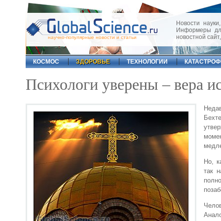
Новости науки,
Информеры для
новостной сайт
научно-популярные новости и статьи
КОСМОС
ЗДОРОВЬЕ
ТЕХНОЛОГИИ
КАТАСТРО
Психологи уверены – вера и
Недав
Бехт
утвер
момен
медле
Но, к
так н
полн
позаб
Чело
Анало