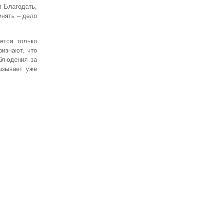
я Благодать,
инять – дело
ется только
ризнают, что
блюдения за
ызывает уже