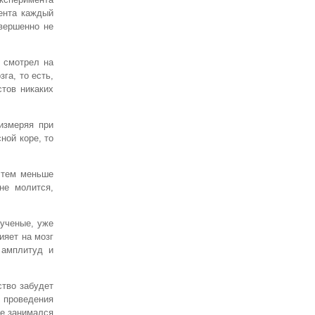
ента каждый
овершенно не
о смотрел на
га, то есть,
тов никаких
измеряя при
ной коре, то
т тем меньше
не молится,
 ученые, уже
ияет на мозг
 амплитуд и
ство забудет
 проведения
не занимался