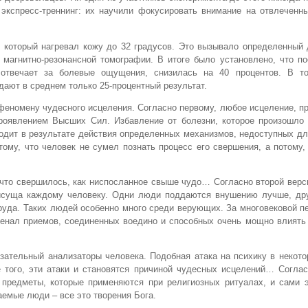
экспресс-треннинг: их научили фокусировать внимание на отвлеченн
, который нагревал кожу до 32 градусов. Это вызывало определенный
магнитно-резонансной томографии. В итоге было установлено, что по
й отвечает за болевые ощущения, снизилась на 40 процентов. В т
ают в среднем только 25-процентный результат.
феномену чудесного исцеления. Согласно первому, любое исцеление, 
роявлением Высших Сил. Избавление от болезни, которое произошло
ходит в результате действия определенных механизмов, недоступных д
ому, что человек не сумел познать процесс его свершения, а потому,
 что свершилось, как ниспосланное свыше чудо… Согласно второй верс
рисуща каждому человеку. Одни люди поддаются внушению лучше, дру
руда. Таких людей особенно много среди верующих. За многовековой п
енал приемов, соединенных воедино и способных очень мощно влиять 
зательный анализаторы человека. Подобная атака на психику в некот
 того, эти атаки и становятся причиной чудесных исцелений… Соглас
 предметы, которые применяются при религиозных ритуалах, и сами э
емые люди – все это творения Бога.