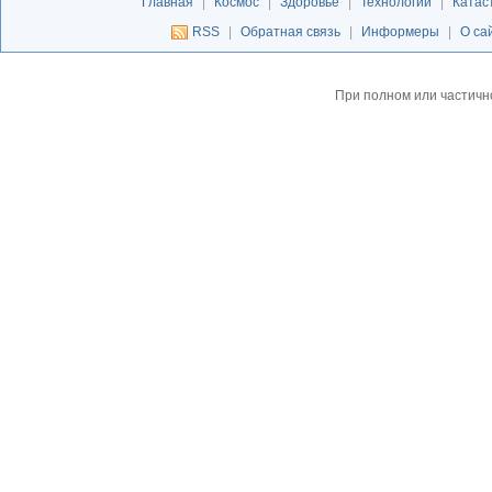
Главная
|
Космос
|
Здоровье
|
Технологии
|
Катас
RSS
|
Обратная связь
|
Информеры
|
О са
При полном или частичн