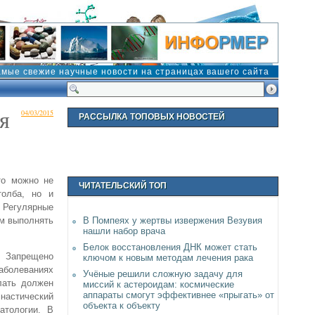
амые свежие научные новости на страницах вашего сайта
я
04/03/2015
РАССЫЛКА ТОПОВЫХ НОВОСТЕЙ
то можно не
ЧИТАТЕЛЬСКИЙ ТОП
толба, но и
. Регулярные
ем выполнять
В Помпеях у жертвы извержения Везувия
нашли набор врача
Белок восстановления ДНК может стать
! Запрещено
ключом к новым методам лечения рака
болеваниях
Учёные решили сложную задачу для
елать должен
миссий к астероидам: космические
аппараты смогут эффективнее «прыгать» от
мнастический
объекта к объекту
атологии. В