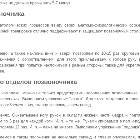
нка не должна превышать 5-7 минут.
ночника
тологических процессов ввиду своих анатомо-физиологических особе
лярной тренировке отлично поддерживают и защищают позвоночный столб
лево, а также наклоны вниз и вверх, повторяем по 10-15 раз; круговы
ражнения с сопротивлением: для этого прикладываем к голове руку 
 движения при попытке наклониться в разные стороны; также для укреп
ве.
го отделов позвоночника
комплекс, можно не только предотвратить заболевания позвоночника 
етвереньках. Выполняем упражнение “кошка”. Для этого медленно и плав
прогибаемся вниз, голову запрокидываем назад.
ленях. Обхватываем ногу рукой в области нижней части бедра и подт
по 5 раз для каждой ноги. И. п. – то же. Руками упираемся в пол и п
торяем 12 раз. И. п. – лежа на животе. Выполняем упражнение “лодочка”
аемся в таком положении на несколько секунд и плавно опускаемся, 