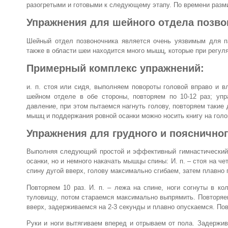
разогретыми и готовыми к следующему этапу. По времени разми
Упражнения для шейного отдела позво
Шейный отдел позвоночника является очень уязвимым для па
также в области шеи находится много мышц, которые при регу
Примерный комплекс упражнений:
и. п. стоя или сидя, выполняем повороты головой вправо и в
шейном отделе в обе стороны, повторяем по 10-12 раз; уп
давление, при этом пытаемся нагнуть голову, повторяем такие
мышц и поддержания ровной осанки можно носить книгу на голо
Упражнения для грудного и пояснично
Выполняя следующий простой и эффективный гимнастический 
осанки, но и немного накачать мышцы спины: И. п. – стоя на ч
спину дугой вверх, голову максимально сгибаем, затем плавно 
Повторяем 10 раз. И. п. – лежа на спине, ноги согнуты в ко
туловищу, потом стараемся максимально выпрямить. Повторяем 
вверх, задерживаемся на 2-3 секунды и плавно опускаемся. Пов
Руки и ноги вытягиваем вперед и отрываем от пола. Задержив