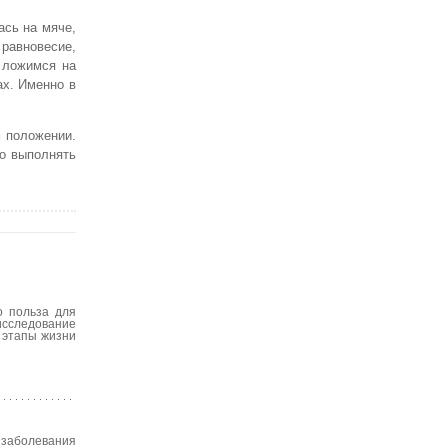
ась на мяче,
 равновесие,
 ложимся на
ах. Именно в
м положении.
но выполнять
о польза для
исследование
 этапы жизни
 заболевания