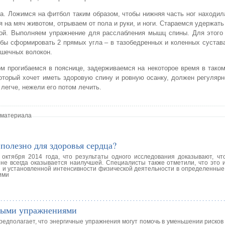
а. Ложимся на фитбол таким образом, чтобы нижняя часть ног находил
 на мяч животом, отрываем от пола и руки, и ноги. Стараемся удержать
мой. Выполняем упражнение для расслабления мышц спины. Для этого
тобы сформировать 2 прямых угла – в тазобедренных и коленных сустав
ышечных волокон.
м прогибаемся в пояснице, задерживаемся на некоторое время в тако
оторый хочет иметь здоровую спину и ровную осанку, должен регуляр
легче, нежели его потом лечить.
 материала
олезно для здоровья сердца?
октября 2014 года, что результаты одного исследования доказывают, чт
 не всегда оказывается наилучшей. Специалисты также отметили, что это 
 и установленной интенсивности физической деятельности в определенные
ими
чными упражнениями
едполагает, что энергичные упражнения могут помочь в уменьшении рисков