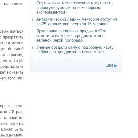
Спутниковые мегасозвездия могут стать
о навредить
«нерегулируемым геоинженерным
экспериментом»
Антарктический ледник Хектория отступил
на 25 километров всего за 15 месяцев
Ярко-синие «калийные пруды» в Юте
держиваться
заметили из космоса рядом с тёмно-
о прекратить
зелёной рекой Колорадо
маться можно
Учёные создали самую подробную карту
 для больной
нейронных дендритов в мозге мыши
чить травму;
делять 15-30
Еще
редотвратит
жет исказить
ием того или
сразу после
жно 7-8 раз;
ь головой до
тоя, ноги на
а может быть
и мышцы были