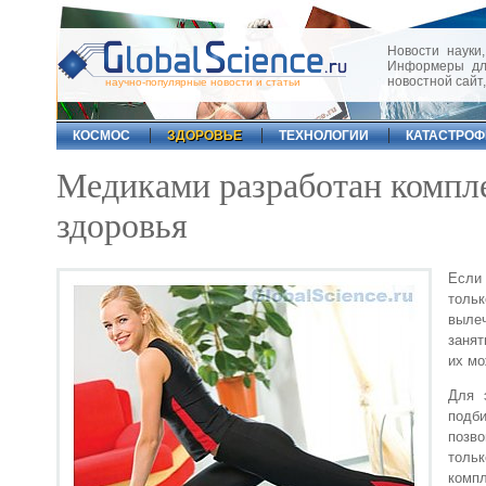
Новости науки,
Информеры для
новостной сайт
научно-популярные новости и статьи
КОСМОС
ЗДОРОВЬЕ
ТЕХНОЛОГИИ
КАТАСТРО
Медиками разработан компл
здоровья
Если
толь
вылеч
занят
их мо
Для 
подб
позво
тольк
комп