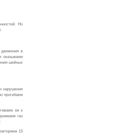
нностей. Но
.
е движения в
и оказываем
ления шейных
и нарушения
но прогибаем
ягиваем ее к
однимаем таз
.
повторяем 15