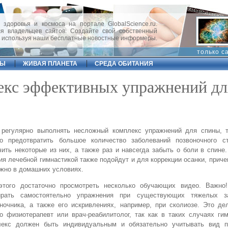
 здоровья и космоса на портале GlobalScience.ru.
 владельцев сайтов. Создайте свой собственный
, используя наши бесплатные новостные информеры.
только с
ФЫ
ЖИВАЯ ПЛАНЕТА
СРЕДА ОБИТАНИЯ
екс эффективных упражнений дл
 регулярно выполнять несложный комплекс упражнений для спины, 
ко предотвратить большое количество заболеваний позвоночного с
ить некоторые из них, а также раз и навсегда забыть о боли в спине
ия лечебной гимнастикой также подойдут и для коррекции осанки, прич
жно в домашних условиях.
этого достаточно просмотреть несколько обучающих видео. Важно
ирать самостоятельно упражнения при существующих тяжелых за
ночника, а также его искривлениях, например, при сколиозе. Это д
о физиотерапевт или врач-реабилитолог, так как в таких случаях ги
лекс должен быть индивидуальным и обязательно учитывать вид п