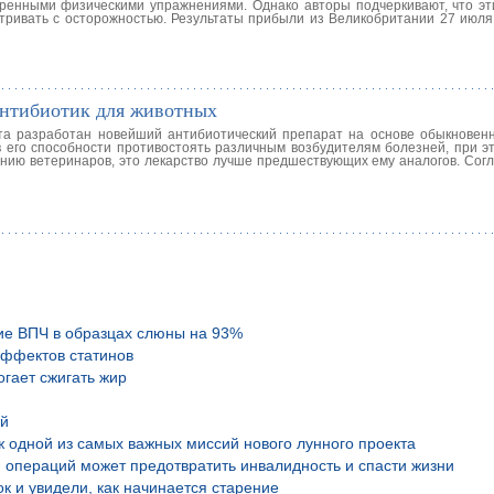
еренными физическими упражнениями. Однако авторы подчеркивают, что эт
тривать с осторожностью. Результаты прибыли из Великобритании 27 июля 
антибиотик для животных
ута разработан новейший антибиотический препарат на основе обыкновен
 его способности противостоять различным возбудителям болезней, при эт
нию ветеринаров, это лекарство лучше предшествующих ему аналогов. Сог
ие ВПЧ в образцах слюны на 93%
эффектов статинов
гает сжигать жир
ой
аж одной из самых важных миссий нового лунного проекта
 операций может предотвратить инвалидность и спасти жизни
к и увидели, как начинается старение