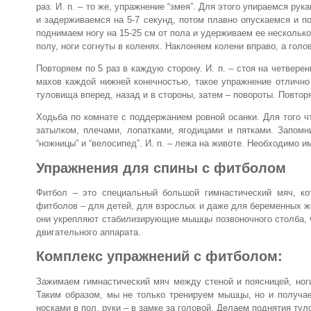
раз. И. п. – то же, упражнение “змея”. Для этого упираемся р
и задерживаемся на 5-7 секунд, потом плавно опускаемся и п
поднимаем ногу на 15-25 см от пола и удерживаем ее несколько 
полу, ноги согнуты в коленях. Наклоняем колени вправо, а голо
Повторяем по 5 раз в каждую сторону. И. п. – стоя на четвер
махов каждой нижней конечностью, такое упражнение отлично
туловища вперед, назад и в стороны, затем – повороты. Повтор
Ходьба по комнате с поддержанием ровной осанки. Для того ч
затылком, плечами, лопатками, ягодицами и пятками. Запом
“ножницы” и “велосипед”. И. п. – лежа на животе. Необходимо 
Упражнения для спины с фитболом
Фитбол – это специальный большой гимнастический мяч, ко
фитболов – для детей, для взрослых и даже для беременных ж
они укрепляют стабилизирующие мышцы позвоночного столба, ч
двигательного аппарата.
Комплекс упражнений с фитболом:
Зажимаем гимнастический мяч между стеной и поясницей, ног
Таким образом, мы не только тренируем мышцы, но и получа
носками в пол, руки – в замке за головой. Делаем поднятия тул