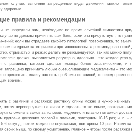
ивном случае, выполняя запрещенные виды движений, можно тольк
у здоровью.
ие правила и рекомендации
и не навредили вам, необходимо во время лечебной гимнастики при
случае не должны причинять вам боль, если она присутствует, то нужн
ижений; если вы страдаете какой-то патологией позвоночника, то зани
левом синдроме категорически противопоказаны, а рекомендован покой
ер, отрывистых и резких делать не рекомендуется, так как можно полу
комплекс должен выполняться регулярно, идеально – это каждое утро у
я с разминки, которая сделает мышцы более эластическими, и п
дки запрещено принимать любые обезболивающие медикаменты – это мо
жно прекратить; если у вас есть проблемы со спиной, то перед применен
ащим врачом.
ать с разминки и растяжки: растяжку спины можно и нужно начинать 
е, потом перевернуться на живот и сделать то же самое, повторить мо
 руки сложены в замок за головой, медленно и плавно пытаемся достат
м круговые движения головой и плечами, повторяем 10-15 раз; и. п. – с
 5-6 секунд, потом медленно опускаемся, повторяем 10 раз. Разминк
ля своих мышц по своему усмотрению, главное – чтобы после растяжк