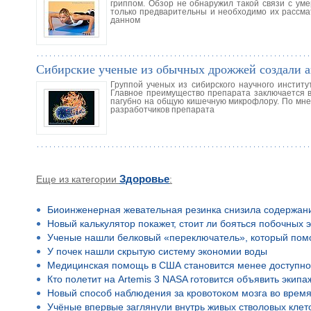
гриппом. Обзор не обнаружил такой связи с ум
только предварительны и необходимо их рассма
данном
Сибирские ученые из обычных дрожжей создали 
Группой ученых из сибирского научного инстит
Главное преимущество препарата заключается в
пагубно на общую кишечную микрофлору. По мне
разработчиков препарата
Еще из категории
Здоровье
:
Биоинженерная жевательная резинка снизила содержан
Новый калькулятор покажет, стоит ли бояться побочных 
Ученые нашли белковый «переключатель», который помо
У почек нашли скрытую систему экономии воды
Медицинская помощь в США становится менее доступн
Кто полетит на Artemis 3 NASA готовится объявить экип
Новый способ наблюдения за кровотоком мозга во время
Учёные впервые заглянули внутрь живых стволовых клето