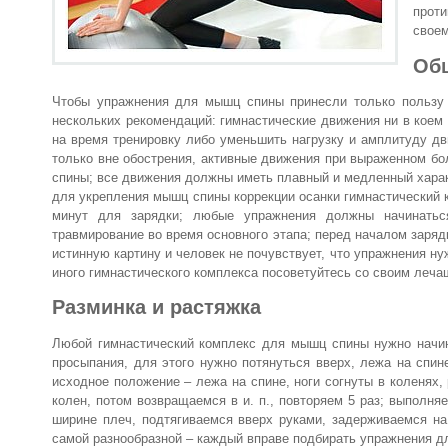
прот
своем
Общ
Чтобы упражнения для мышц спины принесли только пользу 
нескольких рекомендаций: гимнастические движения ни в коем 
на время тренировку либо уменьшить нагрузку и амплитуду дв
только вне обострения, активные движения при выраженном бо
спины; все движения должны иметь плавный и медленный характ
для укрепления мышц спины коррекции осанки гимнастический 
минут для зарядки; любые упражнения должны начинатьс
травмирование во время основного этапа; перед началом заря
истинную картину и человек не почувствует, что упражнения ну
иного гимнастического комплекса посоветуйтесь со своим леч
Разминка и растяжка
Любой гимнастический комплекс для мышц спины нужно начин
просыпания, для этого нужно потянуться вверх, лежа на спин
исходное положение – лежа на спине, ноги согнуты в коленях,
колен, потом возвращаемся в и. п., повторяем 5 раз; выполняе
ширине плеч, подтягиваемся вверх руками, задерживаемся на
самой разнообразной – каждый вправе подбирать упражнения д