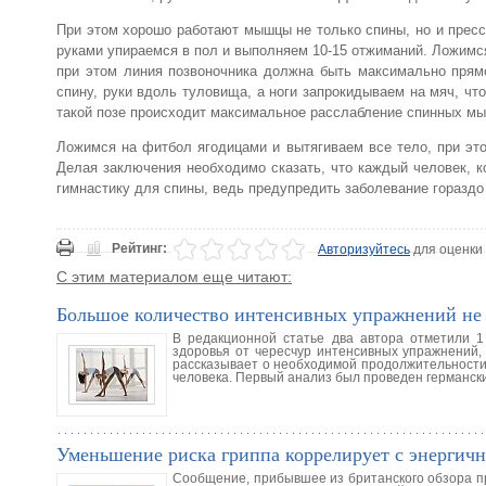
При этом хорошо работают мышцы не только спины, но и пресс
руками упираемся в пол и выполняем 10-15 отжиманий. Ложимся
при этом линия позвоночника должна быть максимально пря
спину, руки вдоль туловища, а ноги запрокидываем на мяч, ч
такой позе происходит максимальное расслабление спинных м
Ложимся на фитбол ягодицами и вытягиваем все тело, при это
Делая заключения необходимо сказать, что каждый человек, к
гимнастику для спины, ведь предупредить заболевание гораздо 
Рейтинг:
Авторизуйтесь
для оценки
С этим материалом еще читают:
Большое количество интенсивных упражнений не п
В редакционной статье два автора отметили 1 
здоровья от чересчур интенсивных упражнений,
рассказывает о необходимой продолжительности
человека. Первый анализ был проведен германск
Уменьшение риска гриппа коррелирует с энерги
Сообщение, прибывшее из британского обзора пр