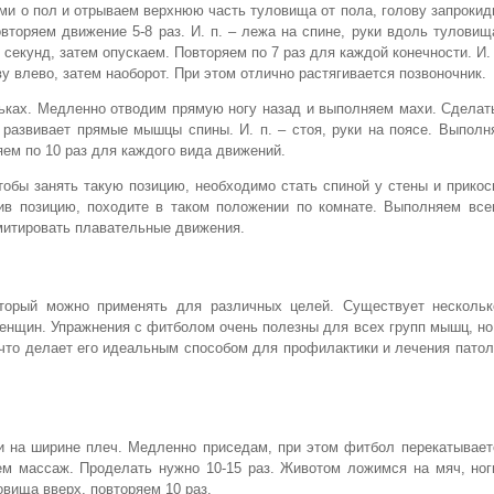
уками о пол и отрываем верхнюю часть туловища от пола, голову запроки
овторяем движение 5-8 раз. И. п. – лежа на спине, руки вдоль тулови
секунд, затем опускаем. Повторяем по 7 раз для каждой конечности. И. 
ву влево, затем наоборот. При этом отлично растягивается позвоночник.
еньках. Медленно отводим прямую ногу назад и выполняем махи. Сделат
 развивает прямые мышцы спины. И. п. – стоя, руки на поясе. Выпол
яем по 10 раз для каждого вида движений.
тобы занять такую позицию, необходимо стать спиной у стены и прикос
нив позицию, походите в таком положении по комнате. Выполняем все
имитировать плавательные движения.
торый можно применять для различных целей. Существует нескольк
енщин. Упражнения с фитболом очень полезны для всех групп мышц, но
то делает его идеальным способом для профилактики и лечения патол
и на ширине плеч. Медленно приседам, при этом фитбол перекатывает
ем массаж. Проделать нужно 10-15 раз. Животом ложимся на мяч, ног
овища вверх, повторяем 10 раз.