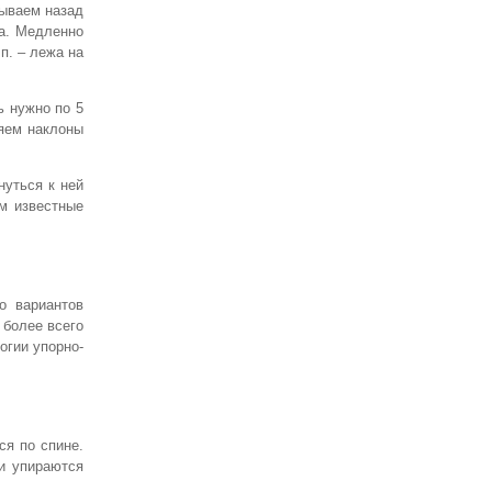
дываем назад
ща. Медленно
п. – лежа на
ь нужно по 5
няем наклоны
нуться к ней
м известные
о вариантов
 более всего
огии упорно-
ся по спине.
и упираются