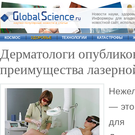
Новости науки, здоровь
Информеры для владел
новостной сайт, исполь
научно-популярные новости и статьи
КОСМОС
ЗДОРОВЬЕ
ТЕХНОЛОГИИ
КАТАСТРОФЫ
Дерматологи опублико
преимущества лазерно
Нежел
— это
для