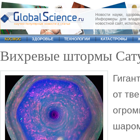
Новости науки, здоровь
Информеры для владел
новостной сайт, исполь
научно-популярные новости и статьи
КОСМОС
ЗДОРОВЬЕ
ТЕХНОЛОГИИ
КАТАСТРОФЫ
Вихревые штормы Сат
Гиган
от тве
огром
шаром