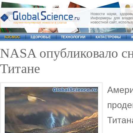
Новости науки, здоровь
Информеры для владел
новостной сайт, исполь
научно-популярные новости и статьи
КОСМОС
ЗДОРОВЬЕ
ТЕХНОЛОГИИ
КАТАСТРОФЫ
NASA опубликовало сн
Титане
Амери
прод
Тита