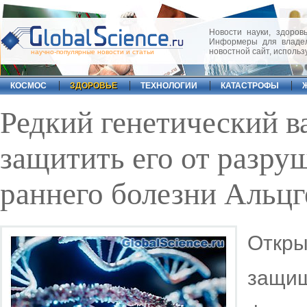
Новости науки, здоровь
Информеры для владел
новостной сайт, исполь
научно-популярные новости и статьи
КОСМОС
ЗДОРОВЬЕ
ТЕХНОЛОГИИ
КАТАСТРОФЫ
Редкий генетический в
защитить его от разр
раннего болезни Альц
Откр
защи