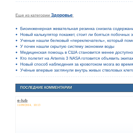
Еще из категории
Здоровье
:
Биоинженерная жевательная резинка снизила содержан
Новый калькулятор покажет, стоит ли бояться побочных 
Ученые нашли белковый «переключатель», который помо
У почек нашли скрытую систему экономии воды
Медицинская помощь в США становится менее доступн
Кто полетит на Artemis 3 NASA готовится объявить экип
Новый способ наблюдения за кровотоком мозга во время
Учёные впервые заглянули внутрь живых стволовых клето
ПОСЛЕДНИЕ КОММЕНТАРИИ
e-lub
11/09/2014, 10:13