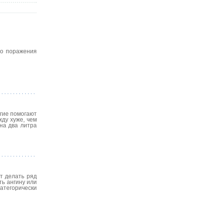
ого поражения
угие помогают
жду хуже, чем
на два литра
т делать ряд
ть ангину или
атегорически