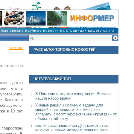
амые свежие научные новости на страницах вашего сайта
10/09/2014
РАССЫЛКА ТОПОВЫХ НОВОСТЕЙ
тветственно
ЧИТАТЕЛЬСКИЙ ТОП
кого центра
нили, что в
В Помпеях у жертвы извержения Везувия
употреблять
нашли набор врача
и. Как стало
Учёные решили сложную задачу для
 обнаружено,
миссий к астероидам: космические
уже в 10 лет
аппараты смогут эффективнее «прыгать» от
объекта к объекту
Белок восстановления ДНК может стать
 подросткам
ключом к новым методам лечения рака
апитками. В