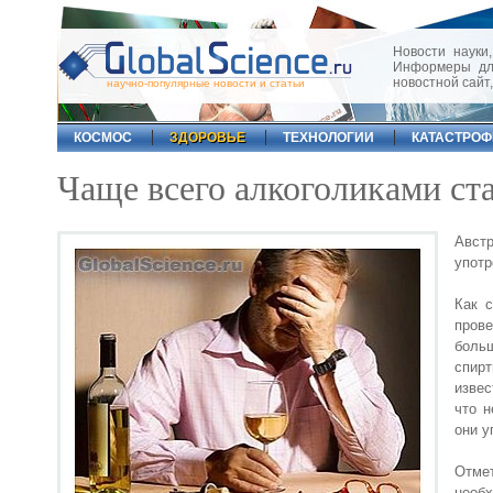
Новости науки,
Информеры для
новостной сайт
научно-популярные новости и статьи
КОСМОС
ЗДОРОВЬЕ
ТЕХНОЛОГИИ
КАТАСТРО
Чаще всего алкоголиками ста
Авст
употр
Как с
пров
боль
спирт
извес
что н
они у
Отме
необ