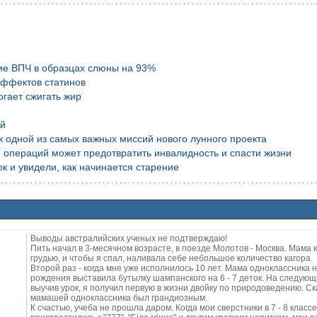
ие ВПЧ в образцах слюны на 93%
эффектов статинов
гает сжигать жир
ой
аж одной из самых важных миссий нового лунного проекта
 операций может предотвратить инвалидность и спасти жизни
к и увидели, как начинается старение
Выводы австралийских ученых не подтверждаю!
Пить начал в 3-месячном возрасте, в поезде Молотов - Москва. Мама
грудью, и чтобы я спал, наливала себе небольшое количество кагора.
Второй раз - когда мне уже исполнилось 10 лет. Мама одноклассника н
рождения выставила бутылку шампанского на 6 - 7 деток. На следующ
выучив урок, я получил первую в жизни двойку по природоведению. Ск
мамашей одноклассника был грандиозным.
К счастью, учеба не прошла даром. Когда мои сверстники в 7 - 8 классе