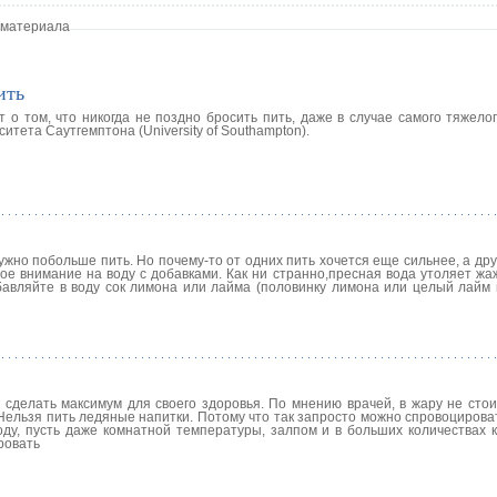
 материала
ить
ит о том, что никогда не поздно бросить пить, даже в случае самого тяжел
итета Саутгемптона (University of Southampton).
 нужно побольше пить. Но почему-то от одних пить хочется еще сильнее, а др
бое внимание на воду с добавками. Как ни странно,пресная вода утоляет жа
бавляйте в воду сок лимона или лайма (половинку лимона или целый лайм 
 сделать максимум для своего здоровья. По мнению врачей, в жару не стои
Нельзя пить ледяные напитки. Потому что так запросто можно спровоцирова
оду, пусть даже комнатной температуры, залпом и в больших количествах к
ровать