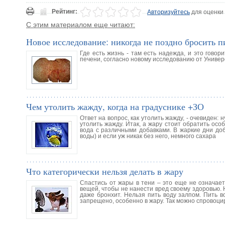
Рейтинг:
Авторизуйтесь
для оценки
С этим материалом еще читают:
Новое исследование: никогда не поздно бросить п
Где есть жизнь - там есть надежда, и это говор
печени, согласно новому исследованию от Универс
Чем утолить жажду, когда на градуснике +ЗО
Ответ на вопрос, как утолить жажду, - очевиден:
утолить жажду. Итак, а жару стоит обратить осо
вода с различными добавками. В жаркие дни до
воды) и если уж никак без него, немного сахара
Что категорически нельзя делать в жару
Спастись от жары в тени – это еще не означает
вещей, чтобы не нанести вред своему здоровью. 
даже бронхит. Нельзя пить воду залпом. Пить в
запрещено, особенно в жару. Так можно спровоци