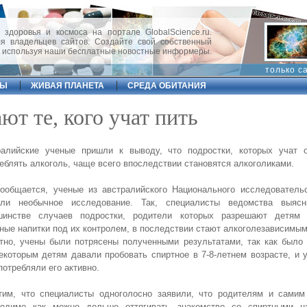
 здоровья и космоса на портале GlobalScience.ru.
 владельцев сайтов. Создайте свой собственный
, используя наши бесплатные новостные информеры.
только с
ФЫ
ЖИВАЯ ПЛАНЕТА
СРЕДА ОБИТАНИЯ
ют те, кого учат пить
ралийские ученые пришли к выводу, что подростки, которых учат о
еблять алкоголь, чаще всего впоследствии становятся алкоголиками.
ообщается, ученые из австралийского Национального исследовательс
ели необычное исследование. Так, специалисты ведомства выяс
шинстве случаев подростки, родители которых разрешают детям 
ные напитки под их контролем, в последствии стают алкоголезависимым
тно, учены были потрясены полученными результатами, так как было
екоторым детям давали пробовать спиртное в 7-8-летнем возрасте, и 
потребляли его активно.
тим, что специалисты одноголосно заявили, что родителям и самим
ходимо как можно дольше оттягивать знакомство со спиртными н