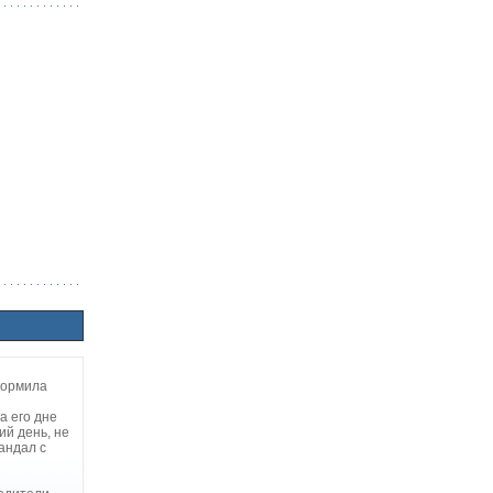
 кормила
а его дне
ий день, не
андал с