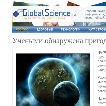
Новости науки,
Информеры для
новостной сайт
научно-популярные новости и статьи
КОСМОС
ЗДОРОВЬЕ
ТЕХНОЛОГИИ
КАТАСТРО
Учеными обнаружена пригод
Груп
прост
план
учен
найде
Расст
милл
«Gli
повер
Напо
прос