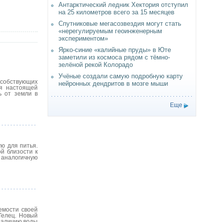
Антарктический ледник Хектория отступил
на 25 километров всего за 15 месяцев
Спутниковые мегасозвездия могут стать
«нерегулируемым геоинженерным
экспериментом»
Ярко-синие «калийные пруды» в Юте
заметили из космоса рядом с тёмно-
зелёной рекой Колорадо
Учёные создали самую подробную карту
собствующих
нейронных дендритов в мозге мыши
ся настоящей
ь от земли в
Еще
ю для питья.
й близости к
, аналогичную
емости своей
Телец. Новый
 наличию воды