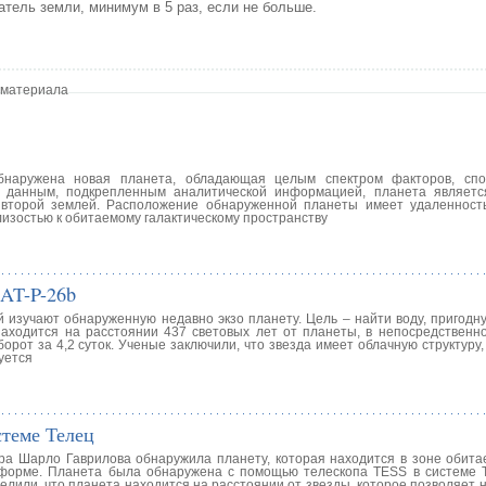
атель земли, минимум в 5 раз, если не больше.
 материала
бнаружена новая планета, обладающая целым спектром факторов, спо
м данным, подкрепленным аналитической информацией, планета являет
 второй землей. Расположение обнаруженной планеты имеет удаленност
лизостью к обитаемому галактическому пространству
AT-P-26b
 изучают обнаруженную недавно экзо планету. Цель – найти воду, пригодну
аходится на расстоянии 437 световых лет от планеты, в непосредственно
орот за 4,2 суток. Ученые заключили, что звезда имеет облачную структуру
уется
стеме Телец
ра Шарло Гаврилова обнаружила планету, которая находится в зоне обита
 форме. Планета была обнаружена с помощью телескопа TESS в системе 
елили, что планета находится на расстоянии от звезды, которое позволяет