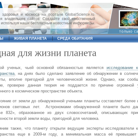
 здоровья и космоса на портале GlobalScience.ru.
 владельцев сайтов. Создайте свой собственный
, используя наши бесплатные новостные информеры.
только с
ФЫ
ЖИВАЯ ПЛАНЕТА
СРЕДА ОБИТАНИЯ
ная для жизни планета
пой ученых, чьей основной обязанностью является
исследование к
ранства
, на днях было сделано заявление об обнаружении в солнеч
еты, вполне пригодной для человеческой жизни. Однако, как сооб
ые, проверке данная теория не поддается по причине огромной 
нного в космическом пространстве объекта.
ояние от земли до обнаруженной учеными планеты составляет более 
ионов световых лет. Астрономами обнаруженной планете было да
ese 832», образованное из двух словосочетаний, описывающих при
хности второй земли воды, пригодной для человека.
мним также, что планету открыли ведущие эксперты исследователи к
транства еще в 2009-м году, а минимальная масса её превышает