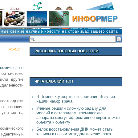
амые свежие научные новости на страницах вашего сайта
06/07/2014
РАССЫЛКА ТОПОВЫХ НОВОСТЕЙ
осмического
ной системе
щили другие
ЧИТАТЕЛЬСКИЙ ТОП
удаленности
В Помпеях у жертвы извержения Везувия
шестнадцати
нашли набор врача
но название
Учёные решили сложную задачу для
сутствие на
миссий к астероидам: космические
аппараты смогут эффективнее «прыгать» от
объекта к объекту
осмического
Белок восстановления ДНК может стать
ключом к новым методам лечения рака
 идентичный