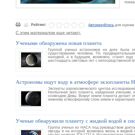
показ
Рейтинг:
Авторизуйтесь
для оценки
С этим материалом еще читают:
Учеными обнаружена новая планета
Группой ученых астрономов на днях была о
существованию человека. По предварительны
находкой, а в будущем, возможно, станет еще
шестнадцать световых лет с непосредственной б
Астрономы ищут воду в атмосфере экзопланеты H
Эксперты аэрокосмического центра исследований
Необычная экзо планета, найденная учеными, н
созвездию Девы. Вокруг земли планета делает об
нижнему атмосферному слою земли и характериз
Ученые обнаружили планету с жидкой водой в си
Группа ученых из НАСА под руководством докто
звезды и на которой возможна жизнь в жидкой
объект назвали TOI-1231 b. Исследователи опред