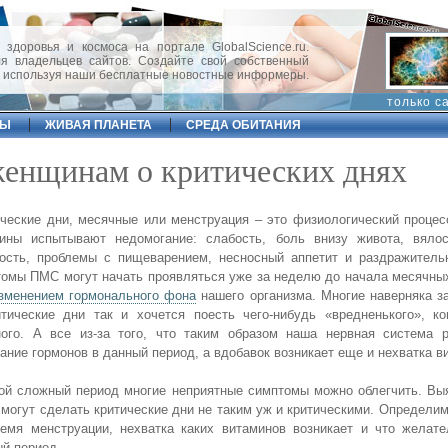
 здоровья и космоса на портале GlobalScience.ru.
 владельцев сайтов. Создайте свой собственный
, используя наши бесплатные новостные информеры.
только с
ФЫ
ЖИВАЯ ПЛАНЕТА
СРЕДА ОБИТАНИЯ
женщинам о критических днях
ческие дни, месячные или менструация – это физиологический процес
ины испытывают недомогание: слабость, боль внизу живота, вялос
ость, проблемы с пищеварением, несносный аппетит и раздражительн
омы ПМС могут начать проявляться уже за неделю до начала месячны
зменением гормонального фона
нашего организма. Многие наверняка з
тические дни так и хочется поесть чего-нибудь «вредненького», ко
ного. А все из-за того, что таким образом наша нервная система р
ание гормонов в данный период, а вдобавок возникает еще и нехватка в
ой сложный период многие неприятные симптомы можно облегчить. Вы
могут сделать критические дни не таким уж и критическими. Определим
емя менструации, нехватка каких витаминов возникает и что желате
й период.