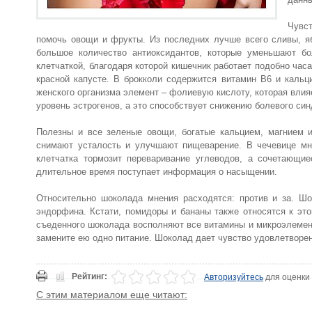
Чувс
помочь овощи и фрукты. Из последних лучше всего сливы, яб
большое количество антиоксидантов, которые уменьшают б
клетчаткой, благодаря которой кишечник работает подобно час
красной капусте. В брокколи содержится витамин В6 и кальц
женского организма элемент – фолиевую кислоту, которая влия
уровень эстрогенов, а это способствует снижению болевого си
Полезны и все зеленые овощи, богатые кальцием, магнием 
снимают усталость и улучшают пищеварение. В чечевице мн
клетчатка тормозит переваривание углеводов, а сочетающи
длительное время поступает информация о насыщении.
Относительно шоколада мнения расходятся: против и за. Шо
эндорфина. Кстати, помидоры и бананы также относятся к это
съеденного шоколада восполняют все витамины и микроэлемент
замените ею одно питание. Шоколад дает чувство удовлетворен
Рейтинг:
Авторизуйтесь
для оценки
С этим материалом еще читают: