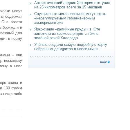
Антарктический ледник Хектория отступил
на 25 километров всего за 15 месяцев
чески могут
Спутниковые мегасозвездия могут стать
ты содержат
«нерегулируемым геоинженерным
 Она богата
экспериментом»
в брокколи и
Ярко-синие «калийные пруды» в Юте
 важный для
заметили из космоса рядом с тёмно-
зелёной рекой Колорадо
одит в норму
Учёные создали самую подробную карту
нейронных дендритов в мозге мыши
кнами – они
, поскольку
Еще
тому в мозг
еротонина и
ви 100 грамм
ма пищи либо