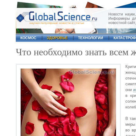
Новости науки,
Информеры для
новостной сайт
научно-популярные новости и статьи
КОСМОС
ЗДОРОВЬЕ
ТЕХНОЛОГИИ
КАТАСТРО
Что необходимо знать всем 
Крити
женщ
отечн
симпт
они
и
в кри
соле
колеб
В так
меры 
во вр
данны