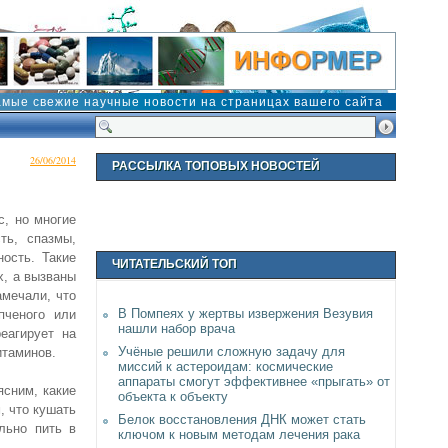
амые свежие научные новости на страницах вашего сайта
26/06/2014
РАССЫЛКА ТОПОВЫХ НОВОСТЕЙ
с, но многие
ть, спазмы,
ость. Такие
ЧИТАТЕЛЬСКИЙ ТОП
х, а вызваны
амечали, что
В Помпеях у жертвы извержения Везувия
пченого или
нашли набор врача
еагирует на
Учёные решили сложную задачу для
итаминов.
миссий к астероидам: космические
аппараты смогут эффективнее «прыгать» от
ясним, какие
объекта к объекту
, что кушать
Белок восстановления ДНК может стать
льно пить в
ключом к новым методам лечения рака