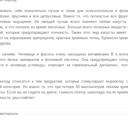
твовать себя значительно лучше в такие дни психологически и физи
локи, брусника и все цитрусовые. Важно то, что полностью все фрук
олевые ощущения. Из овощей лучше всего поможет любая капуста.
ам, а это полезно во время месячных. Больше всего полезных веществ 
ий, которые предотвращают отечность. Также этот вид капусты имеет
ет на образование эритроцитов, красных кровяных телец. Брокколи прив
ндрома.
и калием. Чечевица и фасоль очень насыщены витаминами В и воло
ого белка, минералов и фолиевой кислоты. Она предупреждает голод
еся в чечевице углеводы, отвечают за гормональный дисбаланс, поэ
колад относится к тем продуктам, которые стимулируют выработку с
й категории. Но важно то, что при потере 50 миллилитров объема кро
ы. Если вы не сидите на диете, съежьте плитку шоколада после прие
ности, расслабляет.
 материала