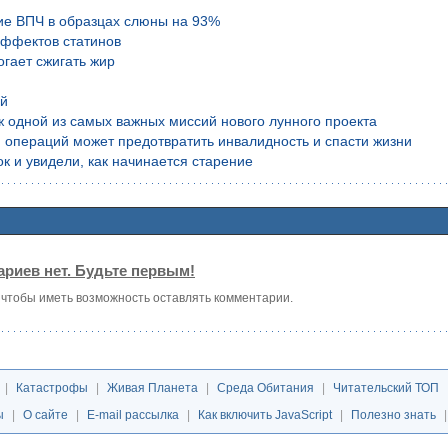
ие ВПЧ в образцах слюны на 93%
эффектов статинов
гает сжигать жир
ой
аж одной из самых важных миссий нового лунного проекта
 операций может предотвратить инвалидность и спасти жизни
к и увидели, как начинается старение
риев нет. Будьте первым!
, чтобы иметь возможность оставлять комментарии.
|
Катастрофы
|
Живая Планета
|
Среда Обитания
|
Читательский ТОП
ы
|
О сайте
|
E-mail рассылка
|
Как включить JavaScript
|
Полезно знать