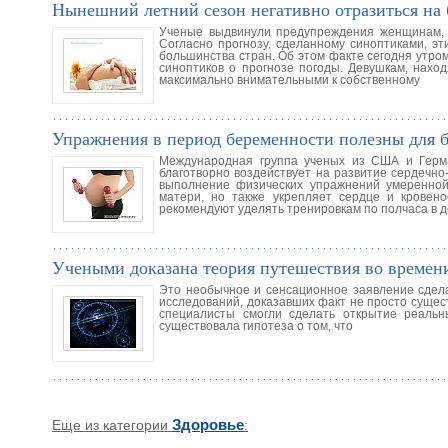
Нынешний летний сезон негативно отразиться н
Ученые выдвинули предупреждения женщинам, 
Согласно прогнозу, сделанному синоптиками, э
большинства стран. Об этом факте сегодня утр
синоптиков о прогнозе погоды. Девушкам, нахо
максимально внимательными к собственному
Упражнения в период беременности полезны для 
Международная группа ученых из США и Герма
благотворно воздействует на развитие сердечн
выполнение физических упражнений умеренной
матери, но также укрепляет сердце и крове
рекомендуют уделять тренировкам по полчаса в д
Учеными доказана теория путешествия во времен
Это необычное и сенсационное заявление сдела
исследований, доказавших факт не просто сущес
специалисты смогли сделать открытие реаль
существовала гипотеза о том, что
Еще из категории
Здоровье
: