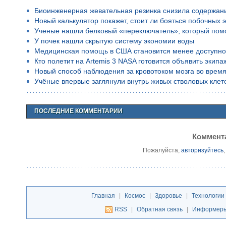
Биоинженерная жевательная резинка снизила содержан
Новый калькулятор покажет, стоит ли бояться побочных 
Ученые нашли белковый «переключатель», который помо
У почек нашли скрытую систему экономии воды
Медицинская помощь в США становится менее доступн
Кто полетит на Artemis 3 NASA готовится объявить экип
Новый способ наблюдения за кровотоком мозга во время
Учёные впервые заглянули внутрь живых стволовых клето
ПОСЛЕДНИЕ КОММЕНТАРИИ
Коммента
Пожалуйста,
авторизуйтесь
Главная
|
Космос
|
Здоровье
|
Технологии
RSS
|
Обратная связь
|
Информер