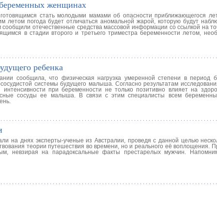
а беременных женщинах
готовящимся стать молодыми мамами об опасности приближающегося лет
тим летом погода будет отличаться аномальной жарой, которую будут набл
ом сообщили отечественные средства массовой информации со ссылкой на т
дящимся в стадии второго и третьего триместра беременности летом, нео
будущего ребенка
нии сообщила, что физическая нагрузка умеренной степени в период 
о-сосудистой системы будущего малыша. Согласно результатам исследовани
 интенсивности при беременности не только позитивно влияет на здор
носные сосуды ее малыша. В связи с этим специалисты всем беременн
ень.
и
ли на днях эксперты-ученые из Австралии, проведя с данной целью неско
твования теории путешествия во времени, но и реального её воплощения. П
ным, невзирая на парадоксальные факты престарелых мужчин. Напомни