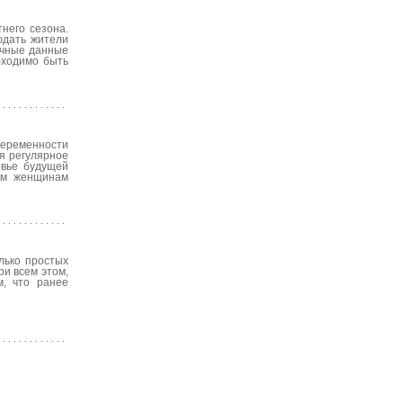
него сезона.
юдать жители
очные данные
бходимо быть
беременности
я регулярное
овье будущей
ым женщинам
лько простых
ри всем этом,
м, что ранее