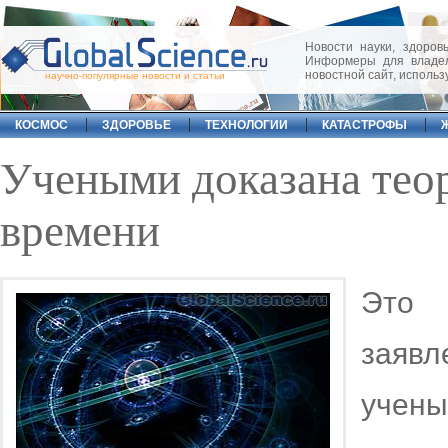
Новости науки, здоровь
Информеры для владел
новостной сайт, исполь
научно-популярные новости и статьи
КОСМОС
ЗДОРОВЬЕ
ТЕХНОЛОГИИ
КАТАСТРОФЫ
Учеными доказана тео
времени
Это 
заявл
учен