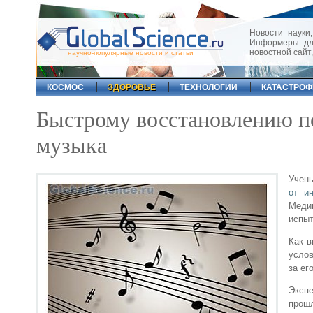
Новости науки,
Информеры для
новостной сайт
научно-популярные новости и статьи
КОСМОС
ЗДОРОВЬЕ
ТЕХНОЛОГИИ
КАТАСТРО
Быстрому восстановлению по
музыка
Учен
от и
Меди
испыт
Как в
услов
за ег
Эксп
прош