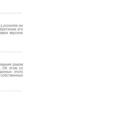
-Lycosome он
бретение это
амое вкусное
евания раком
. Об этом со
данных этого
 собственных