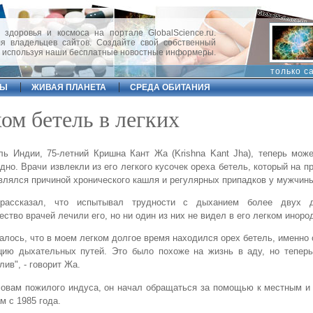
 здоровья и космоса на портале GlobalScience.ru.
 владельцев сайтов. Создайте свой собственный
, используя наши бесплатные новостные информеры.
только с
ФЫ
ЖИВАЯ ПЛАНЕТА
СРЕДА ОБИТАНИЯ
ом бетель в легких
ь Индии, 75-летний Кришна Кант Жа (Krishna Kant Jha), теперь мож
дно. Врачи извлекли из его легкого кусочек ореха бетель, который на п
влялся причиной хронического кашля и регулярных припадков у мужчин
рассказал, что испытывал трудности с дыханием более двух де
ство врачей лечили его, но ни один из них не видел в его легком иноро
алось, что в моем легком долгое время находился орех бетель, именно
цию дыхательных путей. Это было похоже на жизнь в аду, но теперь
лив", - говорит Жа.
овам пожилого индуса, он начал обращаться за помощью к местным и
м с 1985 года.