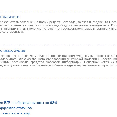
 магазине
разработать совершенно новый рецепт шоколада, за счет ингредиента Coco
сы старения за счет такого шоколада будут существенно замедляться. Изо
 медицине и диетологии, потому что исследователи смогли совместить с
о со старением.
лочных желез
ь часов ночного сна могут существенным образом уменьшить процент забол
алогичного злокачественного образования у женской половины населения
бщили российские средства массовой информации. Основной источник 
рдского университета по разным проблемам здравоохранительной отрасли. В
ие ВПЧ в образцах слюны на 93%
эффектов статинов
гает сжигать жир