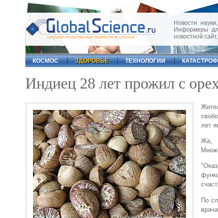
Новости науки,
Информеры для
новостной сайт
научно-популярные новости и статьи
КОСМОС
ЗДОРОВЬЕ
ТЕХНОЛОГИИ
КАТАСТРО
Индиец 28 лет прожил с орех
Жител
свобо
лет я
Жа, 
Множе
"Оказ
функ
счаст
По сл
врача