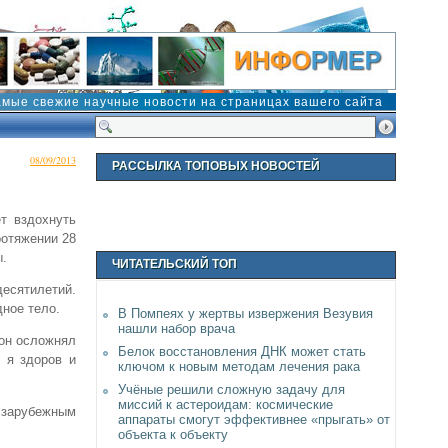
амые свежие научные новости на страницах вашего сайта
08/09/2013
РАССЫЛКА ТОПОВЫХ НОВОСТЕЙ
ет вздохнуть
ротяжении 28
ы.
ЧИТАТЕЛЬСКИЙ ТОП
сятилетий.
дное тело.
В Помпеях у жертвы извержения Везувия
нашли набор врача
 он осложнял
Белок восстановления ДНК может стать
 я здоров и
ключом к новым методам лечения рака
Учёные решили сложную задачу для
миссий к астероидам: космические
 зарубежным
аппараты смогут эффективнее «прыгать» от
объекта к объекту