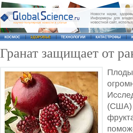
Новости науки, здоровь
Информеры для владел
новостной сайт, исполь
научно-популярные новости и статьи
КОСМОС
ЗДОРОВЬЕ
ТЕХНОЛОГИИ
КАТАСТРОФЫ
Гранат защищает от ра
Плод
огромн
Иссле
(США)
фрукт
помож