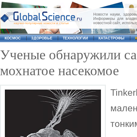
Новости науки, здоровь
Информеры для владел
новостной сайт, исполь
научно-популярные новости и статьи
КОСМОС
ЗДОРОВЬЕ
ТЕХНОЛОГИИ
КАТАСТРОФЫ
Ученые обнаружили са
мохнатое насекомое
Tink
мале
тонк