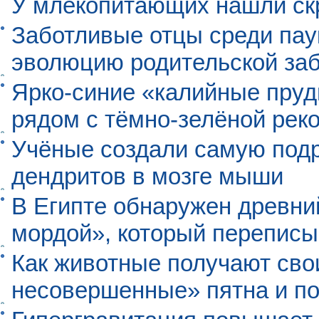
У млекопитающих нашли ск
Заботливые отцы среди пау
эволюцию родительской заб
Ярко-синие «калийные пруд
рядом с тёмно-зелёной рек
Учёные создали самую под
дендритов в мозге мыши
В Египте обнаружен древни
мордой», который перепис
Как животные получают св
несовершенные» пятна и п