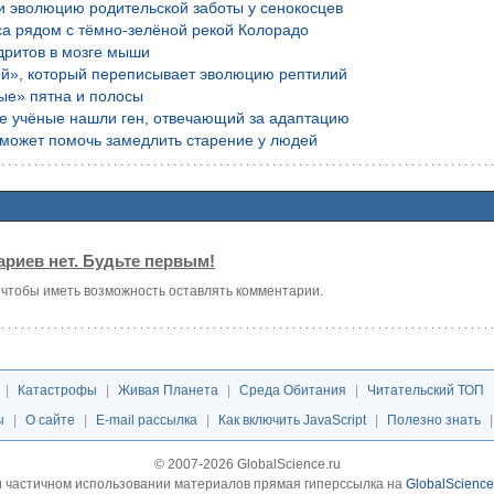
и эволюцию родительской заботы у сенокосцев
са рядом с тёмно-зелёной рекой Колорадо
дритов в мозге мыши
ой», который переписывает эволюцию рептилий
ые» пятна и полосы
ие учёные нашли ген, отвечающий за адаптацию
е может помочь замедлить старение у людей
риев нет. Будьте первым!
, чтобы иметь возможность оставлять комментарии.
|
Катастрофы
|
Живая Планета
|
Среда Обитания
|
Читательский ТОП
ы
|
О сайте
|
E-mail рассылка
|
Как включить JavaScript
|
Полезно знать
© 2007-2026 GlobalScience.ru
 частичном использовании материалов прямая гиперссылка на
GlobalScience