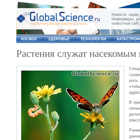
Новости науки,
Информеры для
новостной сайт
научно-популярные новости и статьи
КОСМОС
ЗДОРОВЬЕ
ТЕХНОЛОГИИ
КАТАСТРО
Растения служат насекомым 
Спец
сущес
роль 
чтобы
адре
В при
личи
дела
обесп
Ране
данна