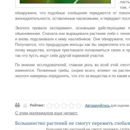
лист
том, 
обнаружили, что подобные сообщения передаются от покол
жизнедеятельности, оставленные насекомыми, и передают пос
Экологи провели эксперимент, основными действующими л
обыкновенная. Сначала они выращивали растение либо с личин
и вновь подсаживали к нему нахлебников. Они обнаружили, ч
Получается, что предыдущие жильцы как бы закрепляли это к
почву вещества, которые приглашали полакомиться своих и пре
так что пусть ищут себе другой кормовой участок.
По мнению исследователей, главная роль во всей этой «почт
изменялся. Почвенные грибы, скорее всего, влияют на расте
экологи намерены определить, что это за вещества и по каким
Рейтинг:
Авторизуйтесь
для оценки
С этим материалом еще читают:
Большинство растений не смогут пережить глобал
Большинство растений не смогут пережить глоб