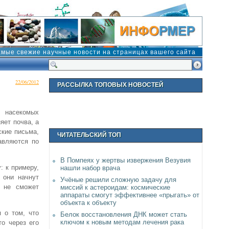
амые свежие научные новости на страницах вашего сайта
22/06/2012
РАССЫЛКА ТОПОВЫХ НОВОСТЕЙ
у насекомых
яет почва, а
ские письма,
ЧИТАТЕЛЬСКИЙ ТОП
авляются по
В Помпеях у жертвы извержения Везувия
: к примеру,
нашли набор врача
 они начнут
Учёные решили сложную задачу для
е не сможет
миссий к астероидам: космические
аппараты смогут эффективнее «прыгать» от
объекта к объекту
 о том, что
Белок восстановления ДНК может стать
ключом к новым методам лечения рака
то через его