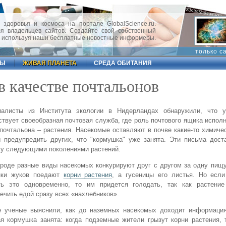
 здоровья и космоса на портале GlobalScience.ru.
 владельцев сайтов. Создайте свой собственный
, используя наши бесплатные новостные информеры.
только с
ФЫ
ЖИВАЯ ПЛАНЕТА
СРЕДА ОБИТАНИЯ
в качестве почтальонов
иалисты из Института экологии в Нидерландах обнаружили, что 
твует своеобразная почтовая служба, где роль почтового ящика исполн
почтальона – растения. Насекомые оставляют в почве какие-то химиче
 предупредить других, что "кормушка" уже занята. Эти письма дост
су следующими поколениями растений.
роде разные виды насекомых конкурируют друг с другом за одну пищу
нки жуков поедают
корни растения
, а гусеницы его листья. Но если
ть это одновременно, то им придется голодать, так как растени
ечить едой сразу всех «нахлебников».
е ученые выяснили, как до наземных насекомых доходит информация
я кормушка занята: когда подземные жители грызут корни растения, 