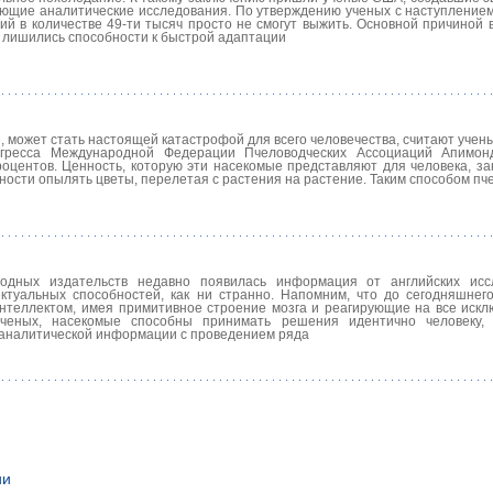
ующие аналитические исследования. По утверждению ученых с наступлением
 в количестве 49-ти тысяч просто не смогут выжить. Основной причиной в
 лишились способности к быстрой адаптации
, может стать настоящей катастрофой для всего человечества, считают учен
гресса Международной Федерации Пчеловодческих Ассоциаций Апимонд
роцентов. Ценность, которую эти насекомые представляют для человека, за
обности опылять цветы, перелетая с растения на растение. Таким способом пч
одных издательств недавно появилась информация от английских иссл
ктуальных способностей, как ни странно. Напомним, что до сегодняшнег
интеллектом, имея примитивное строение мозга и реагирующие на все искл
ученых, насекомые способны принимать решения идентично человеку,
аналитической информации с проведением ряда
ии