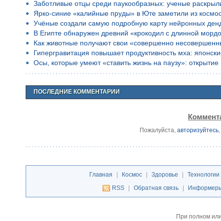
Заботливые отцы среди паукообразных: ученые раскрыл
Ярко-синие «калийные пруды» в Юте заметили из космо
Учёные создали самую подробную карту нейронных ден
В Египте обнаружен древний «крокодил с длинной морд
Как животные получают свои «совершенно несовершенн
Гипергравитация повышает продуктивность мха: японск
Осы, которые умеют «ставить жизнь на паузу»: открыти
ПОСЛЕДНИЕ КОММЕНТАРИИ
Коммента
Пожалуйста,
авторизуйтесь
Главная
|
Космос
|
Здоровье
|
Технологии
RSS
|
Обратная связь
|
Информер
При полном или