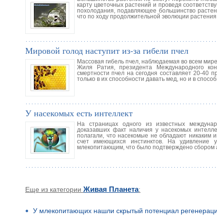
карту цветочных растений и проведя соответств
похолодания, подавляющее большинство растений
что по ходу продолжительной эволюции растения
Мировой голод наступит из-за гибели пчел
Массовая гибель пчел, наблюдаемая во всем мире
Жиля Ратия, президента Международного кон
смертности пчел на сегодня составляет 20-40 п
только в их способности давать мед, но и в спос
У насекомых есть интеллект
На страницах одного из известных междунар
доказавших факт наличия у насекомых интелле
полагали, что насекомые не обладают никаким 
счет имеющихся инстинктов. На удивление 
млекопитающим, что было подтверждено сбором 
Еще из категории
Живая Планета
:
У млекопитающих нашли скрытый потенциал регенерац