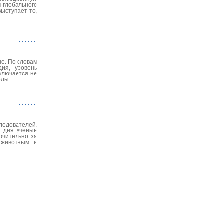
 глобального
ыступает то,
ые. По словам
ия, уровень
ключается не
елы
едователей,
о дня ученые
ючительно за
 животным и