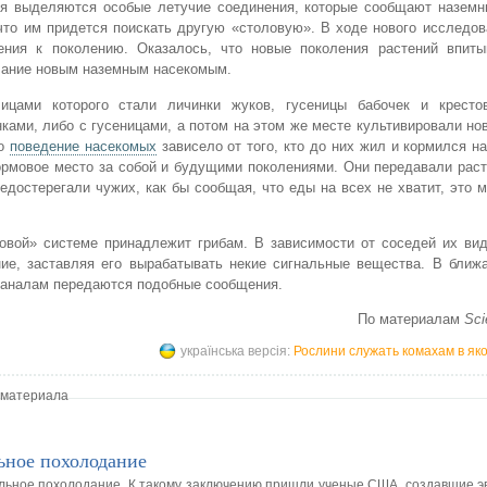
ья выделяются особые летучие соединения, которые сообщают наземн
что им придется поискать другую «столовую». В ходе нового исследо
ения к поколению. Оказалось, что новые поколения растений впит
лание новым наземным насекомым.
ицами которого стали личинки жуков, гусеницы бабочек и кресто
ками, либо с гусеницами, а потом на этом же месте культивировали но
то
поведение насекомых
зависело от того, кто до них жил и кормился на
ормовое место за собой и будущими поколениями. Они передавали рас
достерегали чужих, как бы сообщая, что еды на всех не хватит, это м
овой» системе принадлежит грибам. В зависимости от соседей их вид
ние, заставляя его вырабатывать некие сигнальные вещества. В ближ
 каналам передаются подобные сообщения.
По материалам
Sci
українська версія:
Рослини служать комахам в як
 материала
ьное похолодание
альное похолодание. К такому заключению пришли ученые США, создавшие 