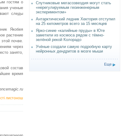
ым гостям о
Спутниковые мегасозвездия могут стать
«нерегулируемым геоинженерным
вания ученые
экспериментом»
ывают следы
Антарктический ледник Хектория отступил
на 25 километров всего за 15 месяцев
вник Якобея
Ярко-синие «калийные пруды» в Юте
вое растение
заметили из космоса рядом с тёмно-
зелёной рекой Колорадо
 этой почве.
тениям через
Учёные создали самую подробную карту
нейронных дендритов в мозге мыши
есто занято,
Еще
овой состав
айшее время
еncemаgic.ru
ості листонош
эволюционную