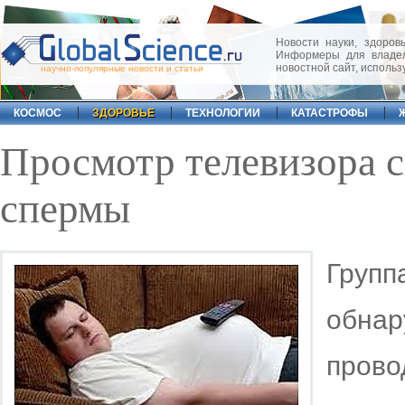
Новости науки, здоровь
Информеры для владел
новостной сайт, исполь
научно-популярные новости и статьи
КОСМОС
ЗДОРОВЬЕ
ТЕХНОЛОГИИ
КАТАСТРОФЫ
Просмотр телевизора с
спермы
Груп
обнар
прово