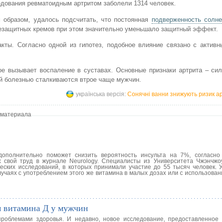
дования ревматоидным артритом заболели 1314 человек.
 образом, удалось подсчитать, что постоянная
подверженность солн
цезащитных кремов при этом значительно уменьшало защитный эффект.
кты. Согласно одной из гипотез, подобное влияние связано с активн
ое вызывает воспаление в суставах. Основные признаки артрита – си
ой болезнью сталкиваются втрое чаще мужчин.
українська версія:
Сонячні ванни знижують ризик ар
 материала
ополнительно поможет снизить вероятность инсульта на 7%, согласно
х свой труд в журнале Neurology. Специалисты из Университета Чжэнчжо
ческих исследований, в которых принимали участие до 55 тысяч человек. 
лучаях с употреблением этого же витамина в малых дозах или с использова
м витамина Д у мужчин
роблемами здоровья. И недавно, новое исследование, предоставленное