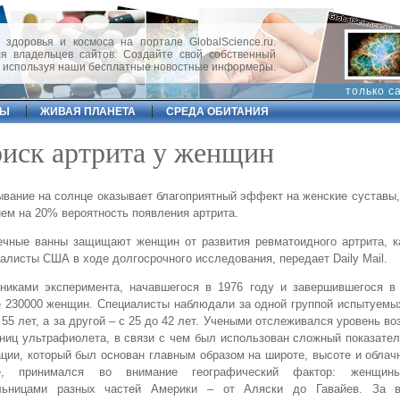
 здоровья и космоса на портале GlobalScience.ru.
 владельцев сайтов. Создайте свой собственный
, используя наши бесплатные новостные информеры.
только с
ФЫ
ЖИВАЯ ПЛАНЕТА
СРЕДА ОБИТАНИЯ
иск артрита у женщин
вание на солнце оказывает благоприятный эффект на женские суставы
ем на 20% вероятность появления артрита.
ечные ванны защищают женщин от развития ревматоидного артрита, к
алисты США в ходе долгосрочного исследования, передает Daily Mail.
никами эксперимента, начавшегося в 1976 году и завершившегося в 
 230000 женщин. Специалисты наблюдали за одной группой испытуемы
 55 лет, а за другой – с 25 до 42 лет. Учеными отслеживался уровень во
ниц ультрафиолета, в связи с чем был использован сложный показате
ции, который был основан главным образом на широте, высоте и облач
е, принимался во внимание географический фактор: женщин
льницами разных частей Америки – от Аляски до Гавайев. За в