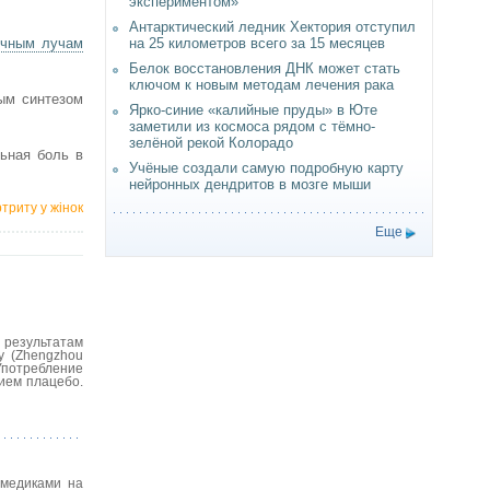
экспериментом»
Антарктический ледник Хектория отступил
ечным лучам
на 25 километров всего за 15 месяцев
Белок восстановления ДНК может стать
ключом к новым методам лечения рака
ым синтезом
Ярко-синие «калийные пруды» в Юте
заметили из космоса рядом с тёмно-
зелёной рекой Колорадо
льная боль в
Учёные создали самую подробную карту
нейронных дендритов в мозге мыши
триту у жінок
Еще
 результатам
у (Zhengzhou
Употребление
нием плацебо.
 медиками на