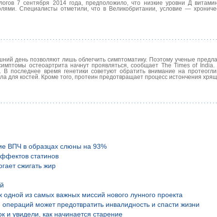
огов 7 сентября 2014 года, предположило, что низкие уровни Д витами
олями. Специалисты отметили, что в Великобритании, условие — хронич
шний день позволяют лишь облегчить симптоматику. Поэтому ученые предла
симптомы остеоартрита начнут проявляться, сообщает The Times of India.
 В последнее время генетики советуют обратить внимание на протеоглик
а для костей. Кроме того, протеин предотвращает процесс истончения хрящ
ие ВПЧ в образцах слюны на 93%
эффектов статинов
гает сжигать жир
ой
аж одной из самых важных миссий нового лунного проекта
 операций может предотвратить инвалидность и спасти жизни
к и увидели, как начинается старение