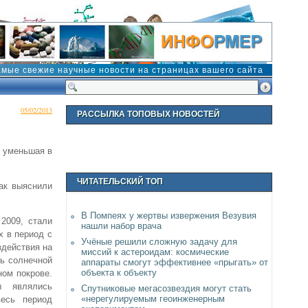
амые свежие научные новости на страницах вашего сайта
05/02/2013
РАССЫЛКА ТОПОВЫХ НОВОСТЕЙ
, уменьшая в
ЧИТАТЕЛЬСКИЙ ТОП
ак выяснили
В Помпеях у жертвы извержения Везувия
2009, стали
нашли набор врача
х в период с
Учёные решили сложную задачу для
здействия на
миссий к астероидам: космические
ль солнечной
аппараты смогут эффективнее «прыгать» от
объекта к объекту
ном покрове.
ы являлись
Спутниковые мегасозвездия могут стать
«нерегулируемым геоинженерным
есь период