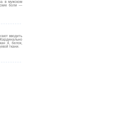
на в мужском
еские боли —
гают вводить
 Кардинально
ан 4, белок,
евой ткани.