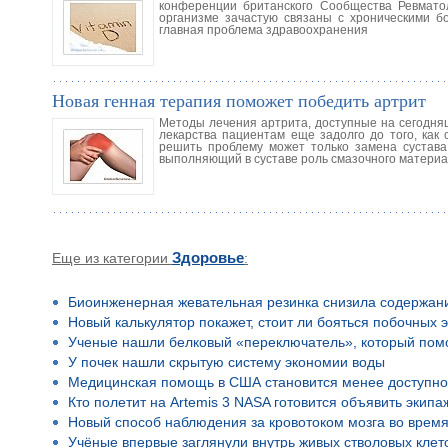
конференции британского Сообщества Ревматол
организме зачастую связаны с хроническими б
главная проблема здравоохранения
Новая генная терапия поможет победить артрит
Методы лечения артрита, доступные на сегодня
лекарства пациентам еще задолго до того, как 
решить проблему может только замена сустава.
выполняющий в суставе роль смазочного материал
Еще из категории
Здоровье
:
Биоинженерная жевательная резинка снизила содержан
Новый калькулятор покажет, стоит ли бояться побочных 
Ученые нашли белковый «переключатель», который помо
У почек нашли скрытую систему экономии воды
Медицинская помощь в США становится менее доступн
Кто полетит на Artemis 3 NASA готовится объявить экип
Новый способ наблюдения за кровотоком мозга во время
Учёные впервые заглянули внутрь живых стволовых клето