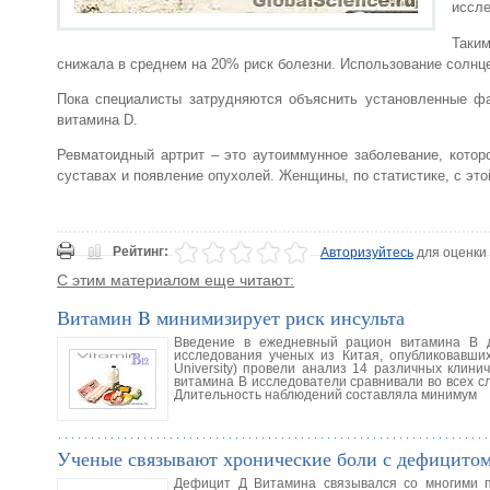
иссле
Таким
снижала в среднем на 20% риск болезни. Использование солн
Пока специалисты затрудняются объяснить установленные фа
витамина D.
Ревматоидный артрит – это аутоиммунное заболевание, котор
суставах и появление опухолей. Женщины, по статистике, с эт
Рейтинг:
Авторизуйтесь
для оценки
С этим материалом еще читают:
Витамин B минимизирует риск инсульта
Введение в ежедневный рацион витамина B д
исследования ученых из Китая, опубликовавши
University) провели анализ 14 различных клини
витамина B исследователи сравнивали во всех с
Длительность наблюдений составляла минимум
Ученые связывают хронические боли с дефицито
Дефицит Д Витамина связывался со многими п