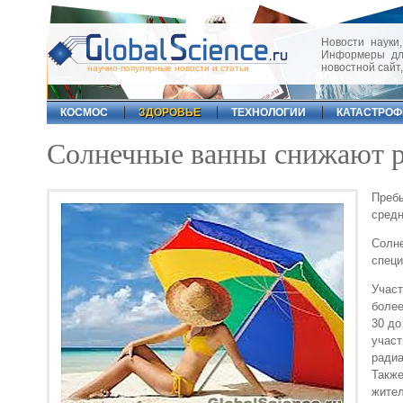
Новости науки,
Информеры для
новостной сайт
научно-популярные новости и статьи
КОСМОС
ЗДОРОВЬЕ
ТЕХНОЛОГИИ
КАТАСТРО
Солнечные ванны снижают р
Пребы
средн
Солн
специ
Участ
более
30 до
участ
радиа
Такж
жите