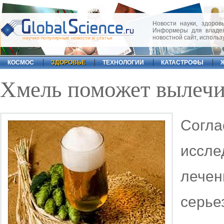
Новости науки, здоровь
Информеры для владел
новостной сайт, исполь
научно-популярные новости и статьи
КОСМОС
ЗДОРОВЬЕ
ТЕХНОЛОГИИ
КАТАСТРОФЫ
Хмель поможет вылечи
Согл
иссле
лече
серь