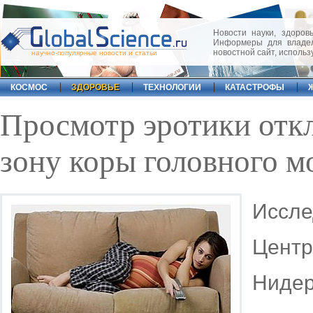
Новости науки, здоровь
Информеры для владел
новостной сайт, исполь
научно-популярные новости и статьи
КОСМОС
ЗДОРОВЬЕ
ТЕХНОЛОГИИ
КАТАСТРОФЫ
Просмотр эротики отк
зону коры головного м
Иссл
Цент
Ниде