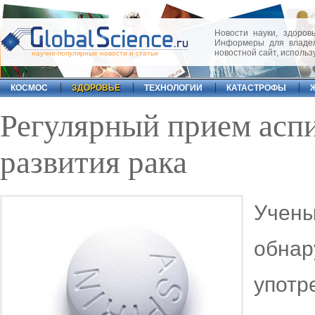
Новости науки, здоровь
Информеры для владел
новостной сайт, исполь
научно-популярные новости и статьи
КОСМОС
ЗДОРОВЬЕ
ТЕХНОЛОГИИ
КАТАСТРОФЫ
Регулярный прием асп
развития рака
Учен
обна
упот