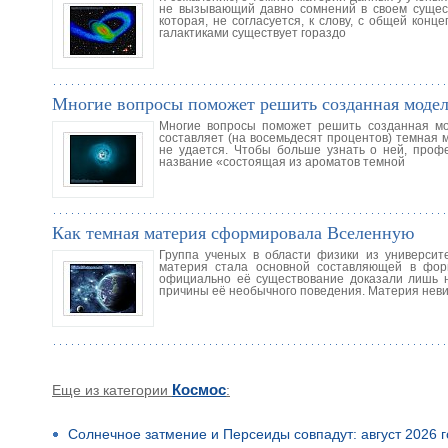
не вызывающий давно сомнений в своем сущест
которая, не согласуется, к слову, с общей кон
галактиками существует гораздо
Многие вопросы поможет решить созданная модел
Многие вопросы поможет решить созданная мод
составляет (на восемьдесят процентов) темная 
не удается. Чтобы больше узнать о ней, про
название «состоящая из ароматов темной
Как темная материя сформировала Вселенную
Группа ученых в области физики из университ
материя стала основной составляющей в фор
официально её существование доказали лишь н
причины её необычного поведения. Материя невид
Еще из категории
Космос
:
Солнечное затмение и Персеиды совпадут: август 2026 