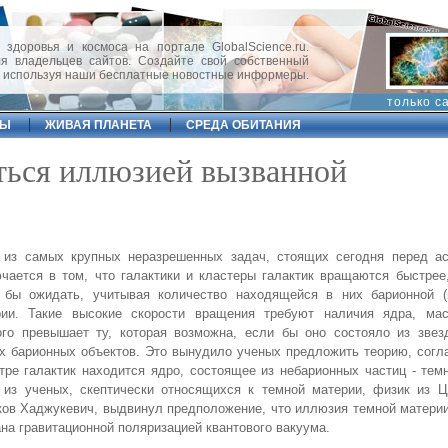
 здоровья и космоса на портале GlobalScience.ru.
 владельцев сайтов. Создайте свой собственный
, используя наши бесплатные новостные информеры.
только с
ФЫ
ЖИВАЯ ПЛАНЕТА
СРЕДА ОБИТАНИЯ
ться иллюзией вызванной
 из самых крупных неразрешенных задач, стоящих сегодня перед ас
чается в том, что галактики и кластеры галактик вращаются быстре
 бы ожидать, учитывая количество находящейся в них барионной (
рии. Такие высокие скорости вращения требуют наличия ядра, мас
ого превышает ту, которая возможна, если бы оно состояло из звез
х барионных объектов. Это вынудило ученых предложить теорию, согл
тре галактик находится ядро, состоящее из небарионных частиц - тем
 из ученых, скептически относящихся к темной материи, физик из 
ов Хаджукевич, выдвинул предположение, что иллюзия темной матери
на гравитационной поляризацией квантового вакуума.