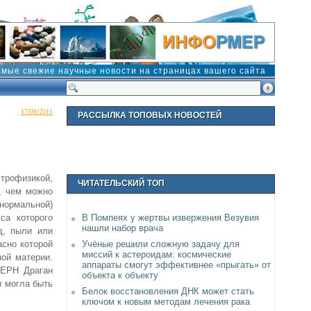
амые свежие научные новости на страницах вашего сайта
17/08/2011
РАССЫЛКА ТОПОВЫХ НОВОСТЕЙ
трофизикой,
ЧИТАТЕЛЬСКИЙ ТОП
е, чем можно
нормальной)
са которого
В Помпеях у жертвы извержения Везувия
нашли набор врача
д, пыли или
асно которой
Учёные решили сложную задачу для
миссий к астероидам: космические
ной материи.
аппараты смогут эффективнее «прыгать» от
ЦЕРН Драган
объекта к объекту
и могла быть
Белок восстановления ДНК может стать
ключом к новым методам лечения рака