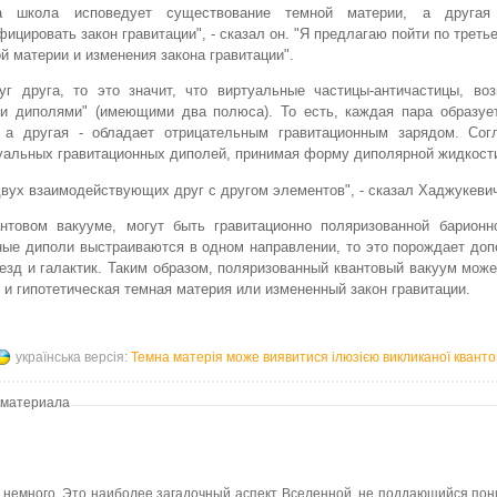
а школа исповедует существование темной материи, а другая 
ицировать закон гравитации", - сказал он. "Я предлагаю пойти по третье
й материи и изменения закона гравитации".
уг друга, то это значит, что виртуальные частицы-античастицы, во
и диполями" (имеющими два полюса). То есть, каждая пара образует
 а другая - обладает отрицательным гравитационным зарядом. Сог
туальных гравитационных диполей, принимая форму диполярной жидкост
ух взаимодействующих друг с другом элементов", - сказал Хаджукеви
нтовом вакууме, могут быть гравитационно поляризованной барионн
ные диполи выстраиваются в одном направлении, то это порождает до
везд и галактик. Таким образом, поляризованный квантовый вакуум мож
 и гипотетическая темная материя или измененный закон гравитации.
українська версія:
Темна матерія може виявитися ілюзією викликаної квант
 материала
 немного. Это наиболее загадочный аспект Вселенной, не поддающийся пон