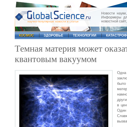
Новости науки,
Информеры для
новостной сайт
научно-популярные новости и статьи
КОСМОС
ЗДОРОВЬЕ
ТЕХНОЛОГИИ
КАТАСТРО
Темная материя может оказа
квантовым вакуумом
Одна
заклю
было
мате
намн
други
в цен
Один
Славк
вызва