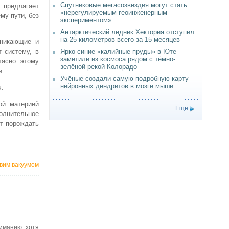
Спутниковые мегасозвездия могут стать
предлагает
«нерегулируемым геоинженерным
му пути, без
экспериментом»
Антарктический ледник Хектория отступил
на 25 километров всего за 15 месяцев
зникающие и
Ярко-синие «калийные пруды» в Юте
 систему, в
заметили из космоса рядом с тёмно-
ласно этому
зелёной рекой Колорадо
и.
Учёные создали самую подробную карту
нейронных дендритов в мозге мыши
ч.
ой материей
Еще
полнительное
ет порождать
овим вакуумом
иманию, хотя