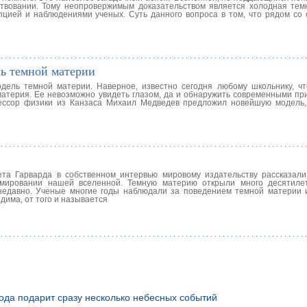
вовании. Тому неопровержимым доказательством является холодная тем
цепцией и наблюдениями ученых. Суть данного вопроса в том, что рядом со
ь темной материи
ель темной материи. Наверное, известно сегодня любому школьнику, ч
материя. Ее невозможно увидеть глазом, да и обнаружить современными пр
фессор физики из Канзаса Михаил Медведев предложил новейшую модель
ета Гарварда в собственном интервью мировому издательству рассказали
мировании нашей вселенной. Темную материю открыли много десятилет
едавно. Ученые многие годы наблюдали за поведением темной материи 
има, от того и называется
года подарит сразу несколько небесных событий