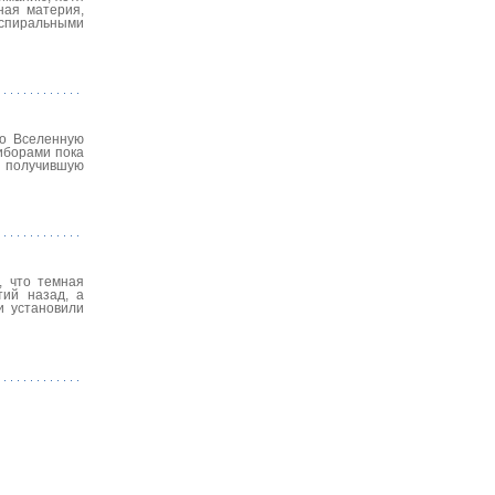
ная материя,
 спиральными
то Вселенную
иборами пока
, получившую
, что темная
ий назад, а
и установили