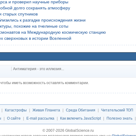
рса и проверил научные приборы
обной долго сохранять атмосферу
и старых спутников
лизились к разгадке происхождения жизни
уктуры, похожие на пчелиные соты
осмонавтов на Международную космическую станцию
х сверхновых в истории Вселенной
Антиматерия - это иллюзия...
, чтобы иметь возможность оставлять комментарии.
|
Катастрофы
|
Живая Планета
|
Среда Обитания
|
Читательский ТОП
ы
|
О сайте
|
E-mail рассылка
|
Как включить JavaScript
|
Полезно знать
© 2007-2026 GlobalScience.ru