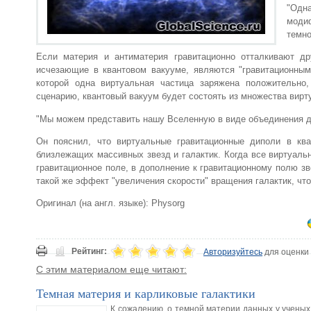
"Одн
модиф
темно
Если материя и антиматерия гравитационно отталкивают др
исчезающие в квантовом вакууме, являются "гравитационным
которой одна виртуальная частица заряжена положительно,
сценарию, квантовый вакуум будет состоять из множества вир
"Мы можем представить нашу Вселенную в виде объединения дв
Он пояснил, что виртуальные гравитационные диполи в ква
близлежащих массивных звезд и галактик. Когда все виртуаль
гравитационное поле, в дополнение к гравитационному полю з
такой же эффект "увеличения скорости" вращения галактик, что
Оригинал (на англ. языке): Physorg
Рейтинг:
Авторизуйтесь
для оценки
С этим материалом еще читают:
Темная материя и карликовые галактики
К сожалению, о темной материи данных у ученых