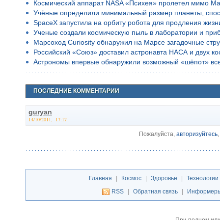
Космический аппарат NASA «Психея» пролетел мимо Ма
Учёные определили минимальный размер планеты, спос
SpaceX запустила на орбиту робота для продления жизн
Ученые создали космическую пыль в лаборатории и приб
Марсоход Curiosity обнаружил на Марсе загадочные стр
Российский «Союз» доставил астронавта НАСА и двух к
Астрономы впервые обнаружили возможный «шёпот» все
ПОСЛЕДНИЕ КОММЕНТАРИИ
guryan
14/10/2011, 17:17
Пожалуйста,
авторизуйтесь
Главная
|
Космос
|
Здоровье
|
Технологии
RSS
|
Обратная связь
|
Информер