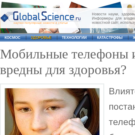
Новости науки, здоровь
Информеры для владел
новостной сайт, исполь
научно-популярные новости и статьи
КОСМОС
ЗДОРОВЬЕ
ТЕХНОЛОГИИ
КАТАСТРОФЫ
Мобильные телефоны и
вредны для здоровья?
Влият
пост
тел