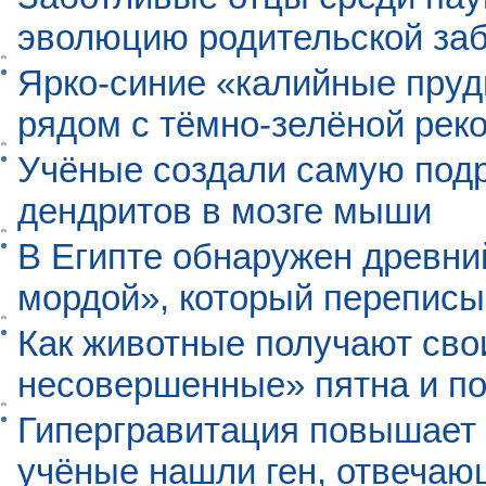
эволюцию родительской заб
Ярко-синие «калийные пруд
рядом с тёмно-зелёной рек
Учёные создали самую под
дендритов в мозге мыши
В Египте обнаружен древни
мордой», который перепис
Как животные получают св
несовершенные» пятна и п
Гипергравитация повышает 
учёные нашли ген, отвечаю