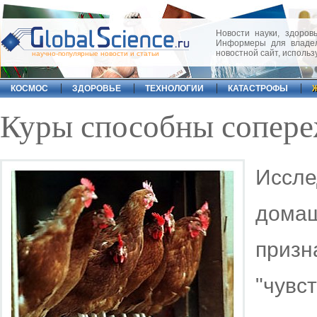
Новости науки, здоровь
Информеры для владел
новостной сайт, исполь
научно-популярные новости и статьи
КОСМОС
ЗДОРОВЬЕ
ТЕХНОЛОГИИ
КАТАСТРОФЫ
Куры способны сопере
Иссл
дома
призн
"чувс