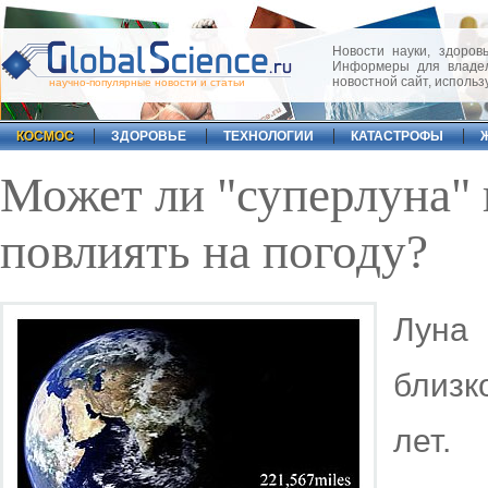
Новости науки, здоровь
Информеры для владел
новостной сайт, исполь
научно-популярные новости и статьи
КОСМОС
ЗДОРОВЬЕ
ТЕХНОЛОГИИ
КАТАСТРОФЫ
Может ли "суперлуна"
повлиять на погоду?
Луна
близк
лет