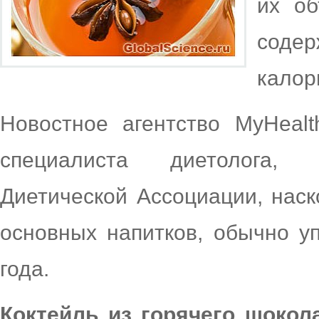
их об
соде
калор
Новостное агентство MyHealt
специалиста диетолога, 
Диетической Ассоциации, наск
основных напитков, обычно у
года.
Коктейль из горячего шокол