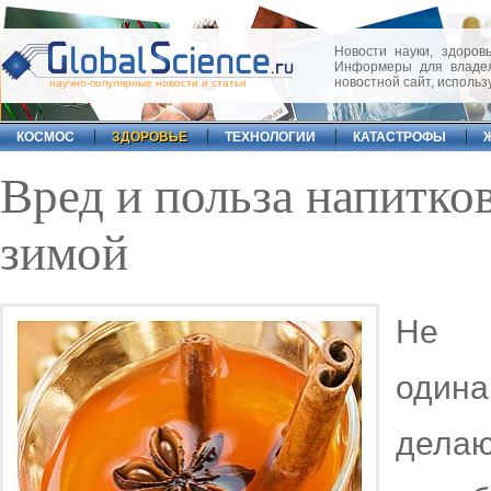
Новости науки, здоровь
Информеры для владел
новостной сайт, исполь
научно-популярные новости и статьи
КОСМОС
ЗДОРОВЬЕ
ТЕХНОЛОГИИ
КАТАСТРОФЫ
Вред и польза напитко
зимой
Не в
одина
делаю