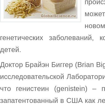
проис
може
нов
генетических заболеваний, 
детей.
Доктор Брайэн Биггер (Brian Bi
исследовательской Лаборатори
что генистеин (genistein) –
запатентованный в США как ле