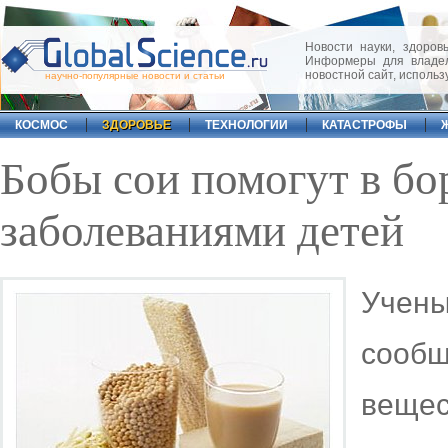
Новости науки, здоровь
Информеры для владел
новостной сайт, исполь
научно-популярные новости и статьи
КОСМОС
ЗДОРОВЬЕ
ТЕХНОЛОГИИ
КАТАСТРОФЫ
Бобы сои помогут в бо
заболеваниями детей
Учены
сооб
вещ