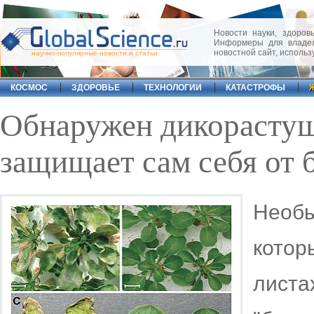
Новости науки, здоровь
Информеры для владел
новостной сайт, исполь
научно-популярные новости и статьи
КОСМОС
ЗДОРОВЬЕ
ТЕХНОЛОГИИ
КАТАСТРОФЫ
Обнаружен дикорастущ
защищает сам себя от 
Необ
котор
листа