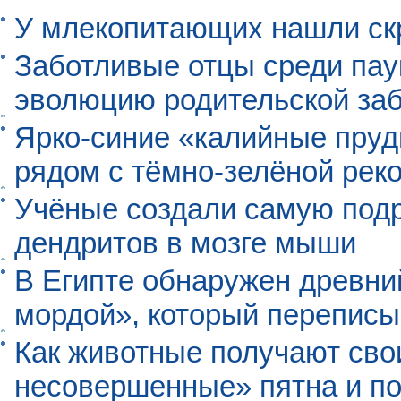
У млекопитающих нашли ск
Заботливые отцы среди пау
эволюцию родительской заб
Ярко-синие «калийные пруд
рядом с тёмно-зелёной рек
Учёные создали самую под
дендритов в мозге мыши
В Египте обнаружен древни
мордой», который перепис
Как животные получают св
несовершенные» пятна и п