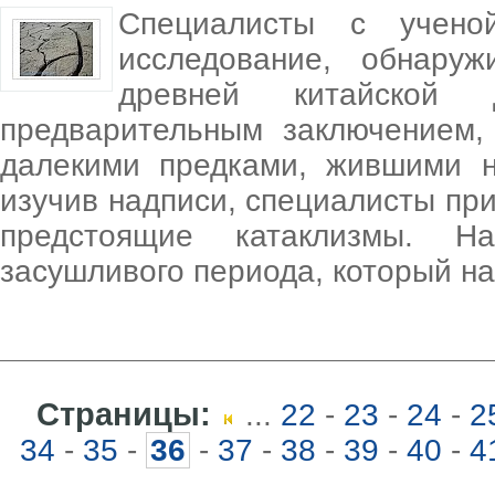
Специалисты с учено
исследование, обнару
древней китайской 
предварительным заключением
далекими предками, жившими н
изучив надписи, специалисты при
предстоящие катаклизмы. Н
засушливого периода, который на
Страницы:
...
22
-
23
-
24
-
2
34
-
35
-
36
-
37
-
38
-
39
-
40
-
4