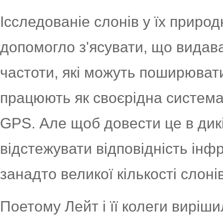
Ісследованіе слонів у їх приро
допомогло з'ясувати, що видава
частоти, які можуть поширювати
працюють як своєрідна система
GPS. Але щоб довести це в дикі
відстежувати відповідність інф
занадто великої кількості слонів
Поетому Лейт і її колеги виріши