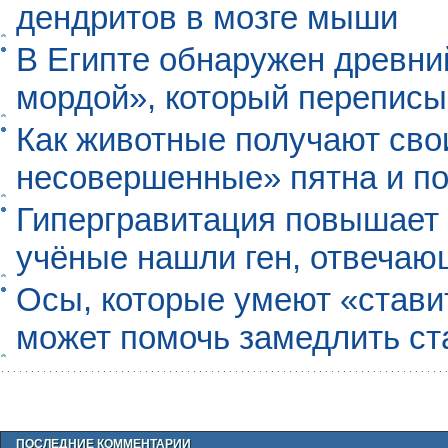
дендритов в мозге мыши
В Египте обнаружен древни
мордой», который перепис
Как животные получают св
несовершенные» пятна и п
Гипергравитация повышает 
учёные нашли ген, отвечаю
Осы, которые умеют «ставит
может помочь замедлить ст
ПОСЛЕДНИЕ КОММЕНТАРИИ