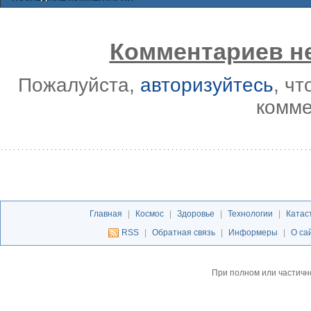
Комментариев не
Пожалуйста,
авторизуйтесь
, ч
комме
Главная
|
Космос
|
Здоровье
|
Технологии
|
Катас
RSS
|
Обратная связь
|
Информеры
|
О са
При полном или частичн