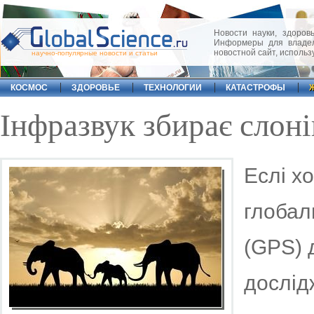
Новости науки, здоровь
Информеры для владел
новостной сайт, исполь
научно-популярные новости и статьи
КОСМОС
ЗДОРОВЬЕ
ТЕХНОЛОГИИ
КАТАСТРОФЫ
Інфразвук збирає слоні
Еслі х
глобал
(GPS) 
дослід