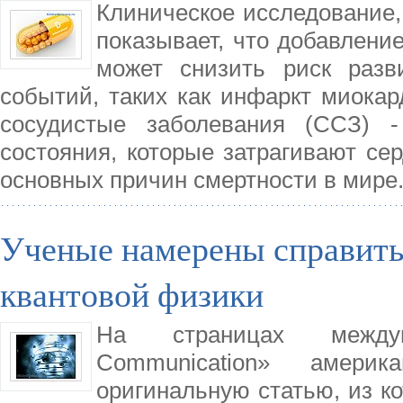
Клиническое исследование,
показывает, что добавлени
может снизить риск разв
событий, таких как инфаркт миокар
сосудистые заболевания (ССЗ) 
состояния, которые затрагивают се
основных причин смертности в мире
Ученые намерены справить
квантовой физики
На страницах междуна
Communication» америк
оригинальную статью, из ко