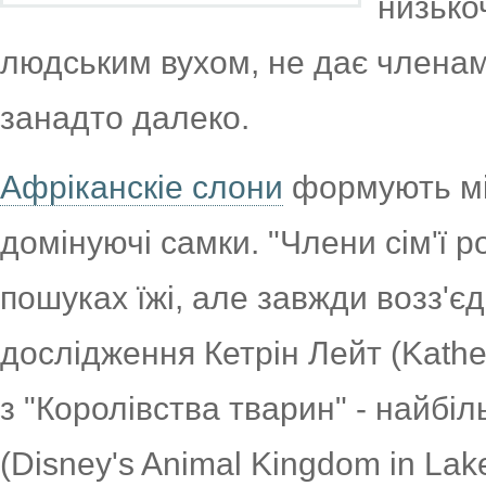
низько
людським вухом, не дає членам 
занадто далеко.
Афріканскіе слони
формують міц
домінуючі самки. "Члени сім'ї р
пошуках їжі, але завжди возз'єд
дослідження Кетрін Лейт (Kather
з "Королівства тварин" - найбіл
(Disney's Animal Kingdom in Lake