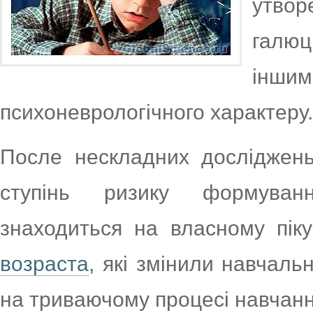
утво
галю
ін
психоневрологічного характеру.
После нескладних досліджень
ступінь ризику формуван
знаходиться на власному пік
возраста
, які змінили навчаль
на триваючому процесі навчанн