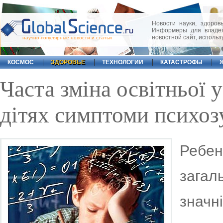
Новости науки, здоровь
Информеры для владел
новостной сайт, исполь
научно-популярные новости и статьи
КОСМОС
ЗДОРОВЬЕ
ТЕХНОЛОГИИ
КАТАСТРОФЫ
Часта зміна освітньої 
дітях симптоми психоз
Ребен
загал
знач