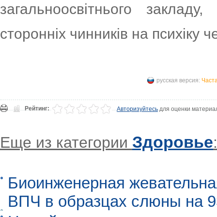
загальноосвітнього закладу
сторонніх чинників на психіку ч
русская версия:
Част
Рейтинг:
Авторизуйтесь
для оценки материа
Здоровье
Еще из категории
Биоинженерная жевательна
ВПЧ в образцах слюны на 