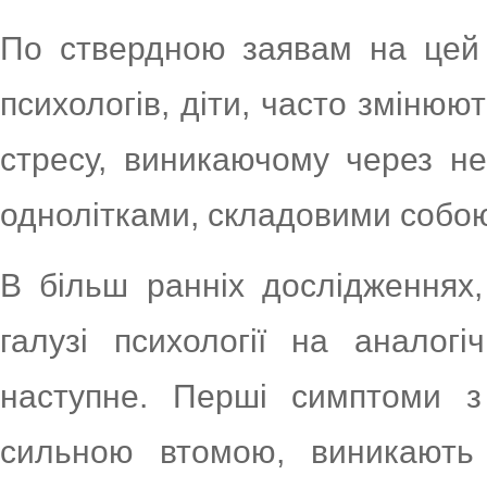
По ствердною заявам на цей 
психологів, діти, часто змінюю
стресу, виникаючому через не
однолітками, складовими собою
В більш ранніх дослідженнях
галузі психології на аналогі
наступне. Перші симптоми з
сильною втомою, виникають